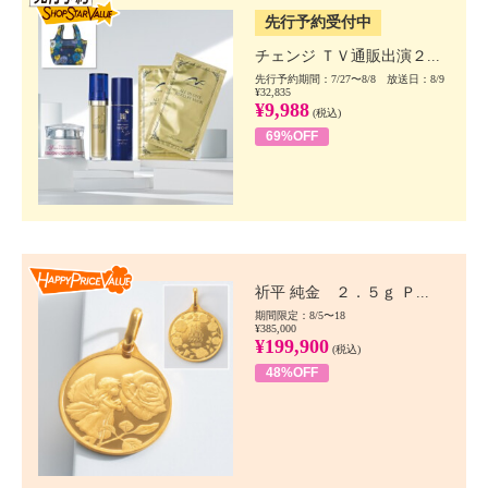
先行予約受付中
チェンジ ＴＶ通販出演２...
先行予約期間：7/27〜8/8 放送日：8/9
¥32,835
¥9,988
(税込)
69%OFF
Happy Price value
祈平 純金 ２．５ｇ Ｐ...
期間限定：8/5〜18
¥385,000
¥199,900
(税込)
48%OFF