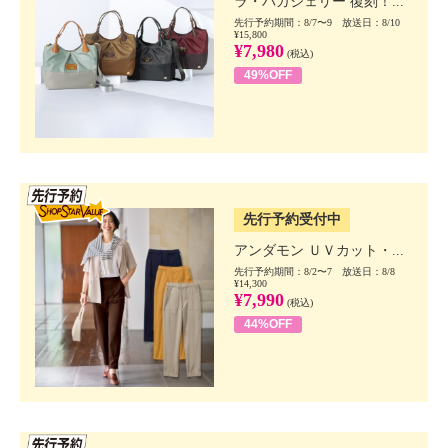
ラ・バガジェリー 復刻！...
先行予約期間：8/7〜9 放送日：8/10
¥15,800
¥7,980
(税込)
49%OFF
SSV先行
先行予約受付中
アンダモン ＵＶカット・...
先行予約期間：8/2〜7 放送日：8/8
¥14,300
¥7,990
(税込)
44%OFF
SSV先行