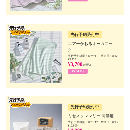
SSV先行
先行予約受付中
エアーかおるオーガニッ
ク...
先行予約期間：8/7〜11 放送日：8/12
¥5,720
¥3,700
(税込)
35%OFF
SSV先行
先行予約受付中
ミセスクレンリー 高濃度...
先行予約期間：8/7〜12 放送日：8/13
¥12,800