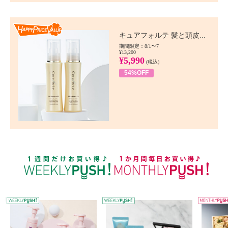
Happy Price value
キュアフォルテ 髪と頭皮...
期間限定：8/1〜7
¥13,200
¥5,990
(税込)
54%OFF
WEEKLY PUSH
W