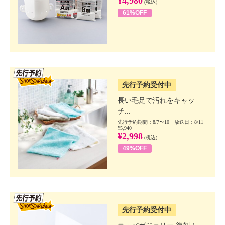
¥4,980
(税込)
61%OFF
SSV先行
先行予約受付中
長い毛足で汚れをキャッ
チ...
先行予約期間：8/7〜10 放送日：8/11
¥5,940
¥2,998
(税込)
49%OFF
SSV先行
先行予約受付中