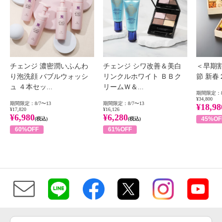
チェンジ 濃密潤いふんわ
チェンジ シワ改善＆美白
＜早期
り泡洗顔 バブルウォッシ
リンクルホワイト ＢＢク
節 新
ュ ４本セッ...
リームＷ＆...
期間限定：8
¥34,800
期間限定：8/7〜13
期間限定：8/7〜13
¥18,98
¥17,820
¥16,126
¥6,980
¥6,280
45%OF
(税込)
(税込)
60%OFF
61%OFF