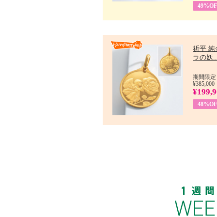
49%OF
祈平 純
ラの妖..
期間限定：
¥385,000
¥199,
48%OF