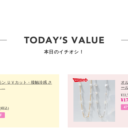
本日のイチオシ！
モン ＵＶカット・接触冷感 さ
オ
..
ール 
¥33,
¥17
4
(税込)
F