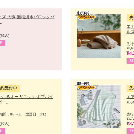
ィズ 大珠 無核淡水バロックパ
先
.
エ
ルス
(税込)
F
先行
¥6,6
¥4,
3
予約受付中
先
かおるオーガニック ボブパイ
エ
ー...
ルス
間：8/7〜11 放送日：8/12
先行
¥5,7
¥3,
(税込)
F
3