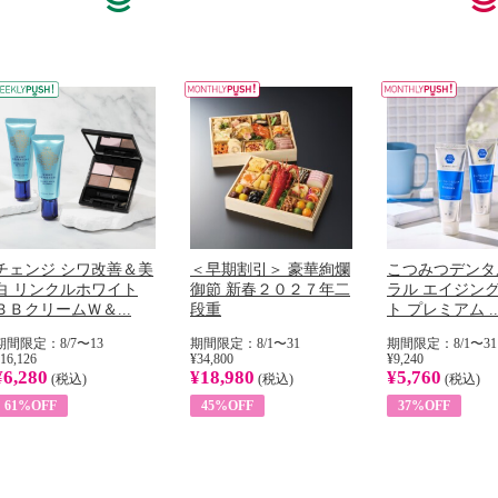
チェンジ シワ改善＆美
＜早期割引＞ 豪華絢爛
こつみつデンタ
白 リンクルホワイト
御節 新春２０２７年二
ラル エイジン
ＢＢクリームＷ＆...
段重
ト プレミアム ..
期間限定：8/7〜13
期間限定：8/1〜31
期間限定：8/1〜31
16,126
¥34,800
¥9,240
¥6,280
¥18,980
¥5,760
(税込)
(税込)
(税込)
61%OFF
45%OFF
37%OFF