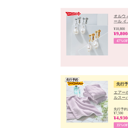
オルウ
ール イ..
¥18,800
¥9,800
47%OF
先行
エアー
ルスーパ
先行予約期
¥7,590
¥4,930
35%OF