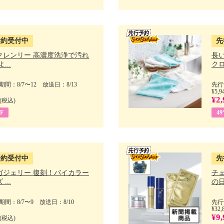
予約受付中
先
クレンリー 高濃度洗浄で汚れ
長
...
クロ
間：8/7〜12 放送日：8/13
先行
¥5,9
¥2,
(税込)
F
4
予約受付中
先
ガジェリー 復刻！バイカラー
チ
...
の日 
間：8/7〜9 放送日：8/10
先行
¥32,
¥9,
(税込)