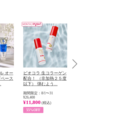
Next
ル オー
ビオコラ 生コラーゲン
オリタリア社 エキスト
チ
グペース
配合！ （非加熱２５度
ラバージン オリーブオ
わ
.
以下） 弾むよう...
イル （ノンフィ...
ッ
期間限定：8/1〜31
期間限定：8/1〜31
期
¥26,400
¥22,400
¥17
¥11,800
¥8,200
¥6
(税込)
(税込)
55%OFF
63%OFF