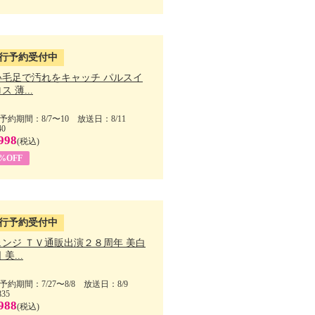
行予約受付中
い毛足で汚れをキャッチ パルスイ
ス 薄...
予約期間：8/7〜10 放送日：8/11
40
998
(税込)
9%OFF
行予約受付中
ェンジ ＴＶ通販出演２８周年 美白
美...
予約期間：7/27〜8/8 放送日：8/9
835
988
(税込)