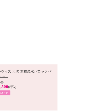
ルウィズ 大珠 無核淡水バロックパ
ス...
500
,500
(税込)
7%OFF