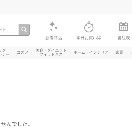
録
、瞬間を。通販・テレビショッピングのショップチャンネル
新着商品
本日お買い得
番組表
ッグ
美容・ダイエット
コスメ
ホーム・インテリア
家電
ンナー
フィットネス
ませんでした。