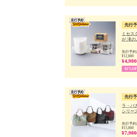
先行
ミセス
が 滝のよ
先行予約期
¥12,800
¥4,980
61%OF
先行
ラ・バ
シリーズ 
先行予約期
¥15,800
¥7,980