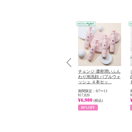
Prev
コラーゲン
オリタリア社 エキスト
チェンジ 濃密潤いふん
加熱２５度
ラバージン オリーブオ
わり泡洗顔 バブルウォ
...
イル （ノンフィ...
ッシュ ４本セッ...
31
期間限定：8/1〜31
期間限定：8/7〜13
¥22,400
¥17,820
¥
¥8,200
¥6,980
)
(税込)
(税込)
63%OFF
60%OFF