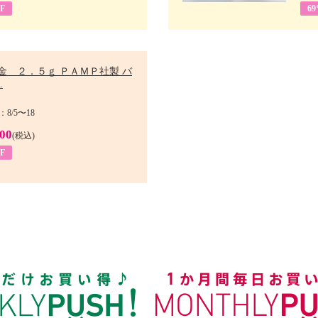
F
6
金 ２．５ｇ ＰＡＭＰ社製 バ
.
8/5〜18
900
(税込)
F