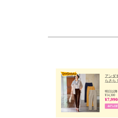
アンダ
らさら！.
明日以降
¥14,300
¥7,990
44%OF