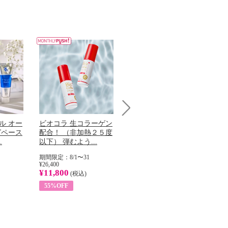
Next
ル オー
ビオコラ 生コラーゲン
オリタリア社 エキスト
チ
グペース
配合！ （非加熱２５度
ラバージン オリーブオ
わ
.
以下） 弾むよう...
イル （ノンフィ...
ッ
期間限定：8/1〜31
期間限定：8/1〜31
期
¥26,400
¥22,400
¥17
¥11,800
¥8,200
¥6
(税込)
(税込)
55%OFF
63%OFF