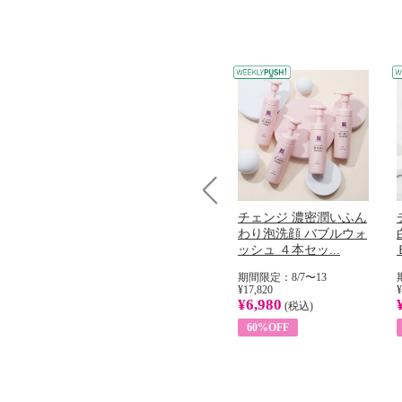
Prev
コラーゲン
オリタリア社 エキスト
チェンジ 濃密潤いふん
加熱２５度
ラバージン オリーブオ
わり泡洗顔 バブルウォ
...
イル （ノンフィ...
ッシュ ４本セッ...
31
期間限定：8/1〜31
期間限定：8/7〜13
¥22,400
¥17,820
¥
¥8,200
¥6,980
)
(税込)
(税込)
63%OFF
60%OFF