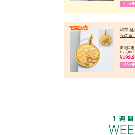
44%OF
祈平 純
ラの妖..
期間限定：
¥385,000
¥199,
48%OF