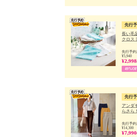
先行
長い毛
クロス 薄
先行予約期
¥5,940
¥2,998
49%OF
先行
アンダ
らさら！.
先行予約期
¥14,300
¥7,990