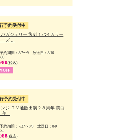
行予約受付中
・バガジェリー 復刻！バイカラー
ーズ ...
予約期間：8/7〜9 放送日：8/10
800
980
(税込)
9%OFF
行予約受付中
ェンジ ＴＶ通販出演２８周年 美白
美...
予約期間：7/27〜8/8 放送日：8/9
835
988
(税込)