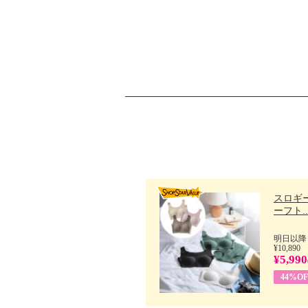
スロギー
ーフト..
明日以降
¥10,890
¥5,990
44%OF