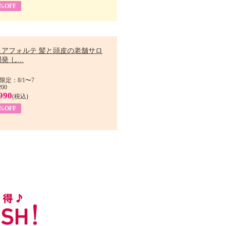
9%OFF
ュアフォルテ 髪と頭皮の老舗サロ
発 し...
限定：8/1〜7
200
990
(税込)
4%OFF