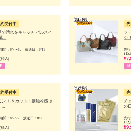
予約受付中
先
足で汚れをキャッチ パルスイ
ラ
...
シリ
間：8/7〜10 放送日：8/11
先行
¥15,
¥7,
(税込)
F
4
予約受付中
先
モン ＵＶカット・接触冷感 さ
チ
..
の日 
間：8/2〜7 放送日：8/8
先行
¥32,
¥9,
(税込)