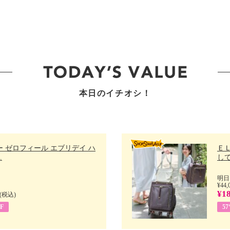
本日のイチオシ！
 ゼロフィール エブリデイ ハ
Ｅ
.
して
明日
¥44,
¥18
(税込)
F
5