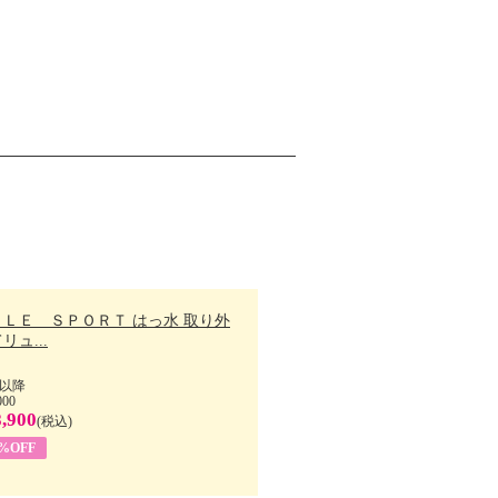
ＬＬＥ ＳＰＯＲＴ はっ水 取り外
リュ...
以降
000
,900
(税込)
7%OFF