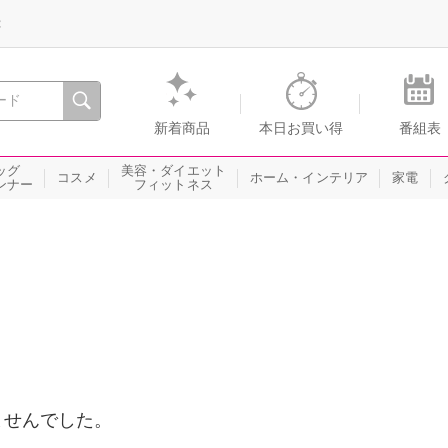
録
、瞬間を。通販・テレビショッピングのショップチャンネル
新着商品
本日お買い得
番組表
ッグ
美容・ダイエット
コスメ
ホーム・インテリア
家電
ンナー
フィットネス
ませんでした。