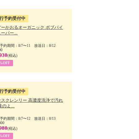
行予約受付中
アーかおるオーガニック ボブパイ
ーパー...
予約期間：8/7〜11 放送日：8/12
90
930
(税込)
5%OFF
行予約受付中
セスクレンリー 高濃度洗浄で汚れ
滝のよ...
予約期間：8/7〜12 放送日：8/13
800
980
(税込)
1%OFF