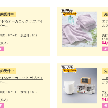
予約受付中
先
かおるオーガニック ボブパイ
エ
ー...
ルス
間：8/7〜11 放送日：8/12
先行
¥7,5
¥4,
(税込)
F
3
予約受付中
先
かおるオーガニック ボブパイ
ミ
ー...
が 
間：8/7〜11 放送日：8/12
先行
¥12,
¥4,
(税込)
F
6