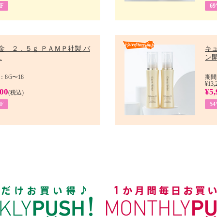
F
6
金 ２．５ｇ ＰＡＭＰ社製 バ
キ
.
ン開
8/5〜18
期間
¥13,
900
¥5,
(税込)
F
5