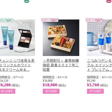
チェンジ シワ改善＆美
＜早期割引＞ 豪華絢爛
こつみつデンタ
白 リンクルホワイト
御節 新春２０２７年二
ラル エイジン
ＢＢクリームＷ＆...
段重
ト プレミアム ..
期間限定：8/7〜13
期間限定：8/1〜31
期間限定：8/1〜31
16,126
¥34,800
¥9,240
¥6,280
¥18,980
¥5,760
(税込)
(税込)
(税込)
61%OFF
45%OFF
37%OFF