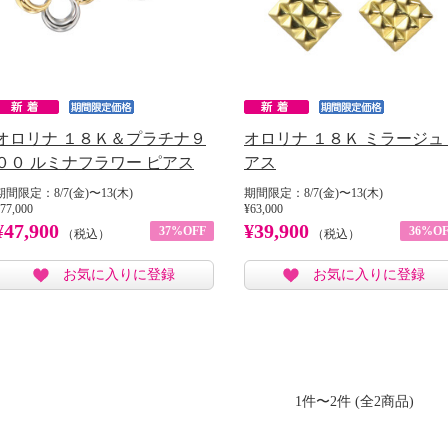
オロリナ １８Ｋ＆プラチナ９
オロリナ １８Ｋ ミラージュ
００ ルミナフラワー ピアス
アス
期間限定：8/7(金)〜13(木)
期間限定：8/7(金)〜13(木)
77,000
¥63,000
¥47,900
¥39,900
37%OFF
36%OF
（税込）
（税込）
お気に入りに登録
お気に入りに登録
1件〜2件 (全2商品)