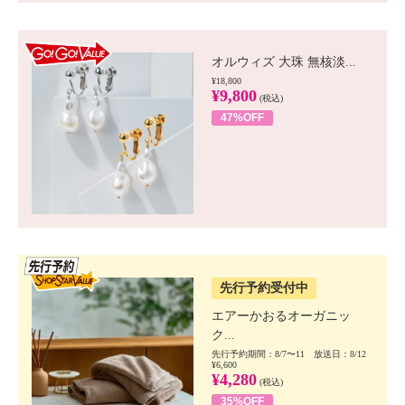
GO!GO! VALUE
オルウィズ 大珠 無核淡...
¥18,800
¥9,800
(税込)
47%OFF
SSV先行
先行予約受付中
エアーかおるオーガニッ
ク...
先行予約期間：8/7〜11 放送日：8/12
¥6,600
¥4,280
(税込)
35%OFF