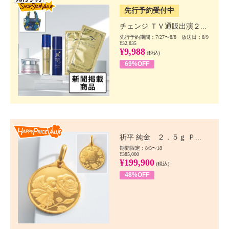
先行予約受付中
チェンジ ＴＶ通販出演２...
先行予約期間：7/27〜8/8 放送日：8/9
¥32,835
¥9,988
(税込)
69%OFF
Happy Price value
祈平 純金 ２．５ｇ Ｐ...
期間限定：8/5〜18
¥385,000
¥199,900
(税込)
48%OFF