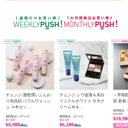
WEEKLY PUSH
W
チェンジ 濃密潤いふんわ
チェンジ シワ改善＆美白
＜早期
り泡洗顔 バブルウォッシ
リンクルホワイト ＢＢク
節 新
ュ ４本セッ...
リームＷ＆...
期間限定：8
¥34,800
期間限定：8/7〜13
期間限定：8/7〜13
¥18,98
¥17,820
¥16,126
¥6,980
¥6,280
45%OF
(税込)
(税込)