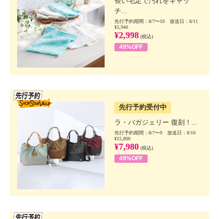
長い毛足で汚れをキャッ
チ...
先行予約期間：8/7〜10 放送日：8/11
¥5,940
¥2,998
(税込)
49%OFF
SSV先行
先行予約受付中
ラ・バガジェリー 復刻！...
先行予約期間：8/7〜9 放送日：8/10
¥15,800
¥7,980
(税込)
49%OFF
SSV先行