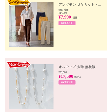
アンダモン ＵＶカット・...
明日以降
¥14,300
¥7,990
(税込)
44%OFF
GO!GO! VALUE
オルウィズ 大珠 無核淡...
¥33,500
¥17,500
(税込)
47%OFF