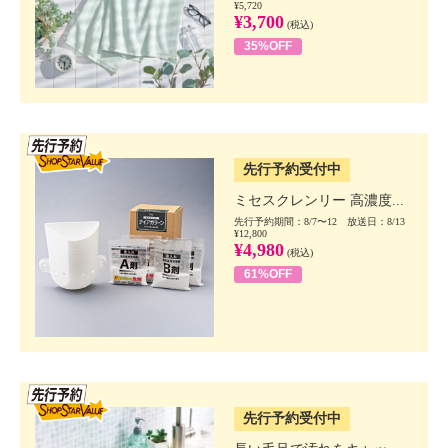
¥5,720
¥3,700
(税込)
35%OFF
SSV先行
先行予約受付中
ミセスクレンリー 高濃度...
先行予約期間：8/7〜12 放送日：8/13
¥12,800
¥4,980
(税込)
61%OFF
SSV先行
先行予約受付中