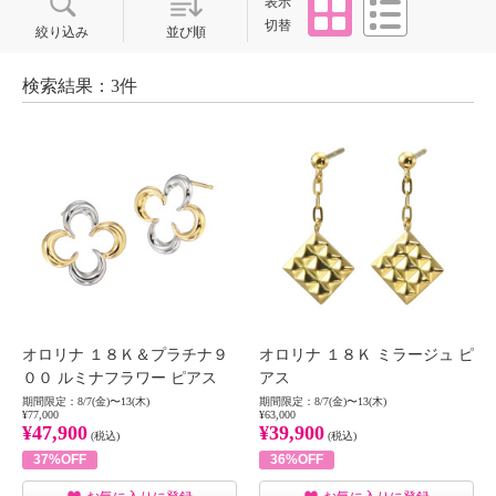
表示
切替
絞り込み
並び順
検索結果：3件
オロリナ １８Ｋ＆プラチナ９
オロリナ １８Ｋ ミラージュ ピ
００ ルミナフラワー ピアス
アス
期間限定：8/7(金)〜13(木)
期間限定：8/7(金)〜13(木)
¥77,000
¥63,000
¥47,900
¥39,900
(税込)
(税込)
37%OFF
36%OFF