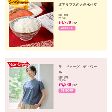
北アルプスの天然水仕立
て...
明日以降
¥8,640
¥4,770
(税込)
44%OFF
GO!GO! VALUE
ラ ヴァーグ デトワー
ル...
明日以降
¥9,900
¥5,980
(税込)
39%OFF