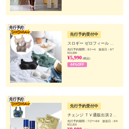
SSV先行
先行予約受付中
スロギー ゼロフィール ...
先行予約期間：8/1〜6 放送日：8/7
¥10,890
¥5,990
(税込)
44%OFF
SSV先行
先行予約受付中
チェンジ ＴＶ通販出演２...
先行予約期間：7/27〜8/8 放送日：8/9
¥32,835