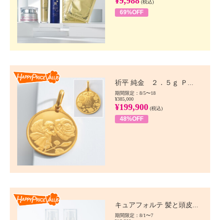
¥9,988
(税込)
69%OFF
Happy Price value
祈平 純金 ２．５ｇ Ｐ...
期間限定：8/5〜18
¥385,000
¥199,900
(税込)
48%OFF
Happy Price value
キュアフォルテ 髪と頭皮...
期間限定：8/1〜7