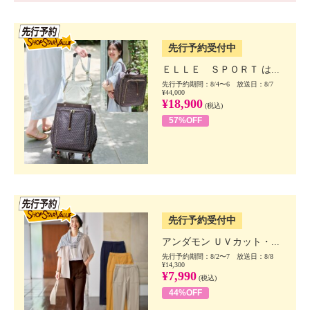
SSV先行
先行予約受付中
ＥＬＬＥ ＳＰＯＲＴ は...
先行予約期間：8/4〜6 放送日：8/7
¥44,000
¥18,900
(税込)
57%OFF
SSV先行
先行予約受付中
アンダモン ＵＶカット・...
先行予約期間：8/2〜7 放送日：8/8
¥14,300
¥7,990
(税込)
44%OFF