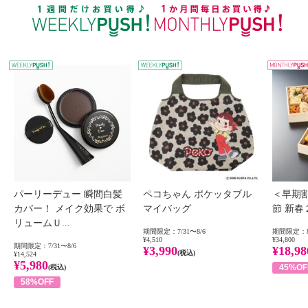
WEEKLY PUSH
W
パーリーデュー 瞬間白髪
ペコちゃん ポケッタブル
＜早期
カバー！ メイク効果で ボ
マイバッグ
節 新
リュームＵ...
期間限定：7/31〜8/6
期間限定：8
¥4,510
¥34,800
期間限定：7/31〜8/6
¥3,990
¥18,98
(税込)
¥14,524
¥5,980
45%OF
(税込)
58%OFF