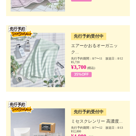
SSV先行
先行予約受付中
エアーかおるオーガニッ
ク...
先行予約期間：8/7〜11 放送日：8/12
¥5,720
¥3,700
(税込)
35%OFF
SSV先行
先行予約受付中
ミセスクレンリー 高濃度...
先行予約期間：8/7〜12 放送日：8/13
¥12,800