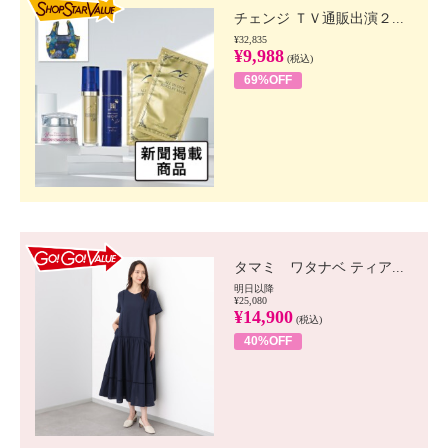
チェンジ ＴＶ通販出演２...
¥32,835
¥9,988
(税込)
69%OFF
GO!GO! VALUE
タマミ ワタナベ ティア...
明日以降
¥25,080
¥14,900
(税込)
40%OFF