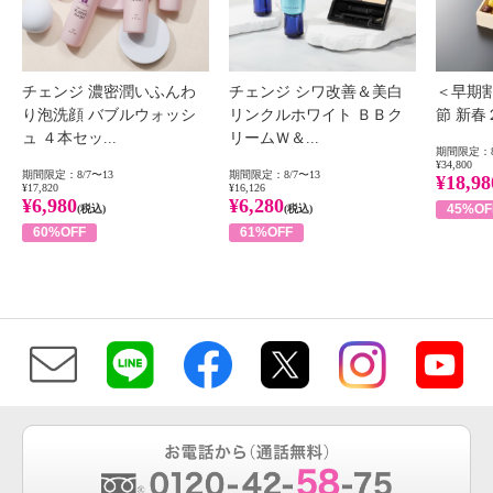
チェンジ 濃密潤いふんわ
チェンジ シワ改善＆美白
＜早期
り泡洗顔 バブルウォッシ
リンクルホワイト ＢＢク
節 新
ュ ４本セッ...
リームＷ＆...
期間限定：8
¥34,800
期間限定：8/7〜13
期間限定：8/7〜13
¥18,98
¥17,820
¥16,126
¥6,980
¥6,280
45%OF
(税込)
(税込)
60%OFF
61%OFF