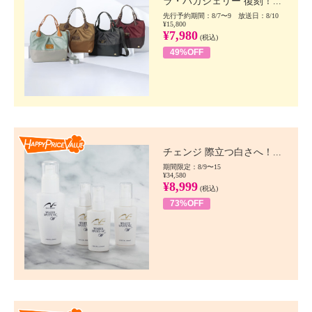
ラ・バガジェリー 復刻！...
先行予約期間：8/7〜9 放送日：8/10
¥15,800
¥7,980
(税込)
49%OFF
Happy Price value
チェンジ 際立つ白さへ！...
期間限定：8/9〜15
¥34,580
¥8,999
(税込)
73%OFF