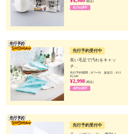
¥4,980
(税込)
61%OFF
SSV先行
先行予約受付中
長い毛足で汚れをキャッ
チ...
先行予約期間：8/7〜10 放送日：8/11
¥5,940
¥2,998
(税込)
49%OFF
SSV先行
先行予約受付中