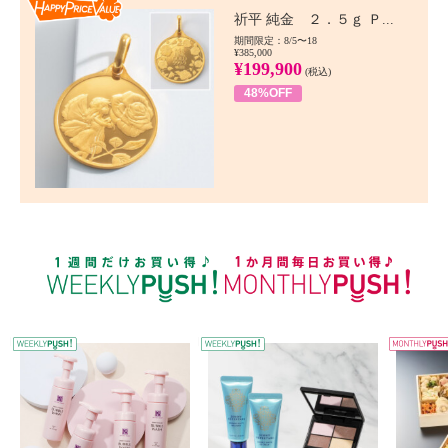
Happy Price value
祈平 純金 ２．５ｇ Ｐ...
期間限定：8/5〜18
¥385,000
¥199,900
(税込)
48%OFF
WEEKLY PUSH
W