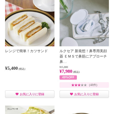
レンジで簡単！カツサンド
ルクセア 新発想！鼻専用美顔
器 ＥＭＳで鼻筋にアプローチ
鼻…
¥5,400
¥15,800
(税込)
¥7,980
(税込)
49%OFF
(48件)
お気に入りに登録
お気に入りに登録