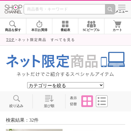
SHOP CHANNEL ショ
メニュー
商品を探す
本日お買得
番組表
SCピープル
カート
TOP
ネット限定商品 すべてを見る
タイル
リスト
表示
切替
絞り込み
並び順
検索結果：32件