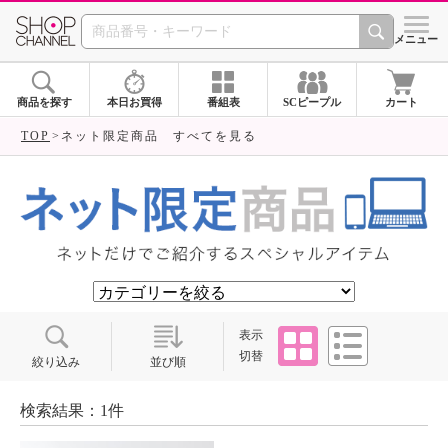
SHOP CHANNEL ショ
メニュー
商品を探す
本日お買得
番組表
SCピープル
カート
TOP
ネット限定商品 すべてを見る
タイル
リスト
表示
切替
絞り込み
並び順
検索結果：1件