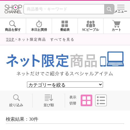
SHOP CHANNEL ショ
メニュー
商品を探す
本日お買得
番組表
SCピープル
カート
TOP
ネット限定商品 すべてを見る
タイル
リスト
表示
切替
絞り込み
並び順
検索結果：30件