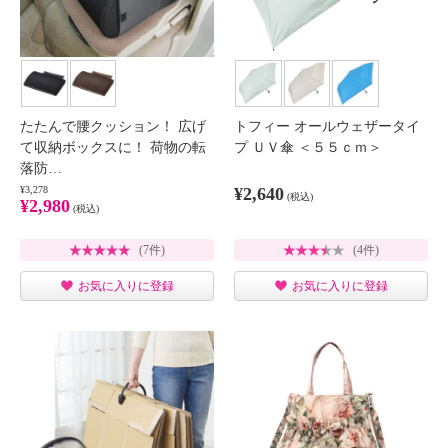
たたんで腰クッション！ 広げ
トフィー オールウェザータイ
て収納ボックスに！ 荷物の転
プ ＵＶ傘 ＜５５ｃｍ＞
落防…
¥3,278
¥2,640
(税込)
¥2,980
(税込)
(7件)
(4件)
お気に入りに登録
お気に入りに登録