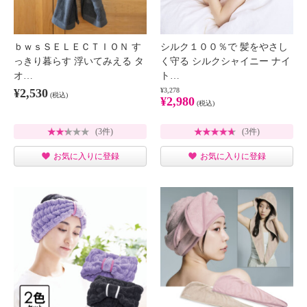
ｂｗｓＳＥＬＥＣＴＩＯＮ す
シルク１００％で 髪をやさし
っきり暮らす 浮いてみえる タ
く守る シルクシャイニー ナイ
オ…
ト…
¥2,530
¥3,278
(税込)
¥2,980
(税込)
(3件)
(3件)
お気に入りに登録
お気に入りに登録