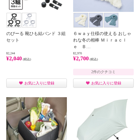
のびーる 靴ひも結バンド ３組
６ｗａｙ仕様の使える おしゃ
セット
れな冬の相棒 Ｍｉｒａｃｌ
ｅ Ｂ…
¥2,244
¥2,970
¥2,040
¥2,700
(税込)
(税込)
2件のクチコミ
お気に入りに登録
お気に入りに登録