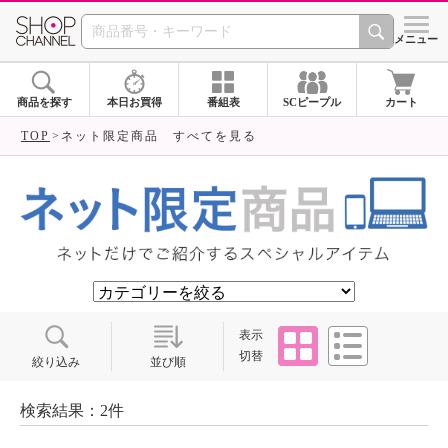
SHOP CHANNEL ショ
メニュー
商品を探す
本日お買得
番組表
SCピープル
カート
TOP
ネット限定商品 すべてを見る
タイル
リスト
表示
切替
絞り込み
並び順
検索結果：2件