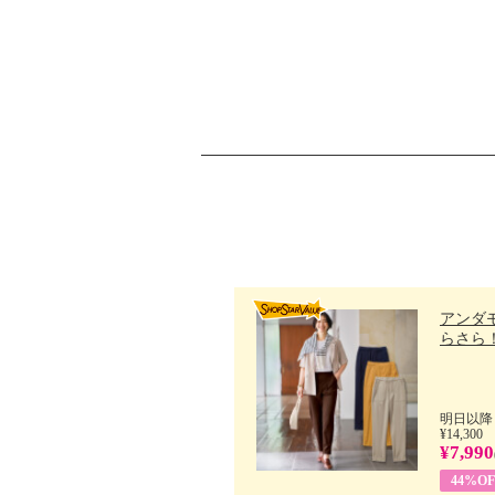
アンダ
らさら！.
明日以降
¥14,300
¥7,990
44%OF