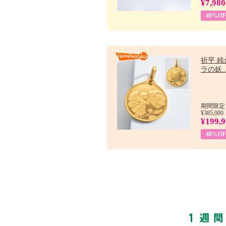
¥7,980
49%OF
祈平 純
ラの妖..
期間限定：
¥385,000
¥199,
48%OF