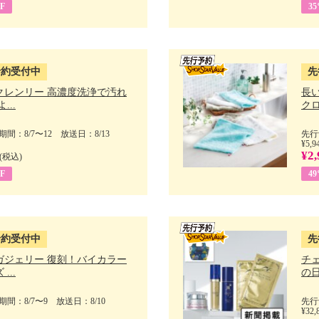
F
3
予約受付中
先
クレンリー 高濃度洗浄で汚れ
長
...
クロ
間：8/7〜12 放送日：8/13
先行
¥5,9
¥2,
(税込)
F
4
予約受付中
先
ガジェリー 復刻！バイカラー
チ
...
の日 
間：8/7〜9 放送日：8/10
先行
¥32,