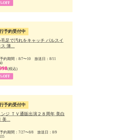
5%OFF
行予約受付中
い毛足で汚れをキャッチ パルスイ
ス 薄...
予約期間：8/7〜10 放送日：8/11
40
998
(税込)
9%OFF
行予約受付中
ェンジ ＴＶ通販出演２８周年 美白
美...
予約期間：7/27〜8/8 放送日：8/9
835