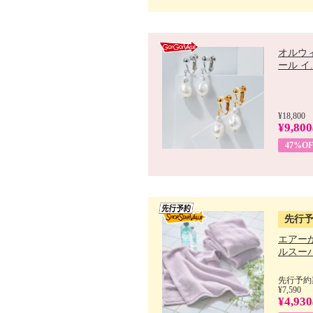
オルウ
ール イ..
¥18,800
¥9,800
47%OF
先行
エアー
ルスーパ
先行予約期
¥7,590
¥4,930