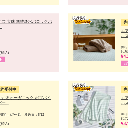
ィズ 大珠 無核淡水バロックパ
先
.
エ
ルス
先行
¥6,6
(税込)
¥4,
F
3
予約受付中
先
かおるオーガニック ボブパイ
エ
ー...
ルス
間：8/7〜11 放送日：8/12
先行
¥5,7
¥3,
(税込)