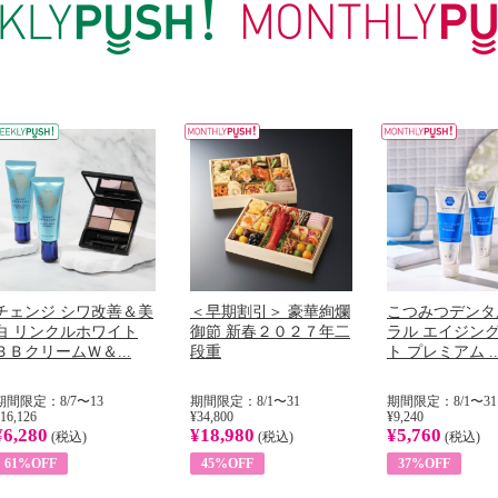
チェンジ シワ改善＆美
＜早期割引＞ 豪華絢爛
こつみつデンタ
白 リンクルホワイト
御節 新春２０２７年二
ラル エイジン
ＢＢクリームＷ＆...
段重
ト プレミアム ..
期間限定：8/7〜13
期間限定：8/1〜31
期間限定：8/1〜31
16,126
¥34,800
¥9,240
¥6,280
¥18,980
¥5,760
(税込)
(税込)
(税込)
61%OFF
45%OFF
37%OFF