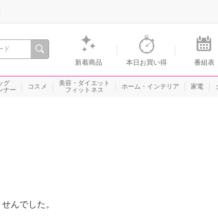
録
、瞬間を。通販・テレビショッピングのショップチャンネル
新着商品
本日お買い得
番組表
ッグ
美容・ダイエット
コスメ
ホーム・インテリア
家電
ンナー
フィットネス
ませんでした。