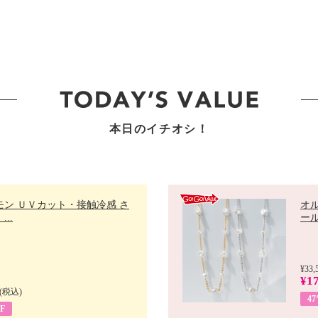
本日のイチオシ！
モン ＵＶカット・接触冷感 さ
オ
..
ール 
¥33,
¥17
(税込)
4
F