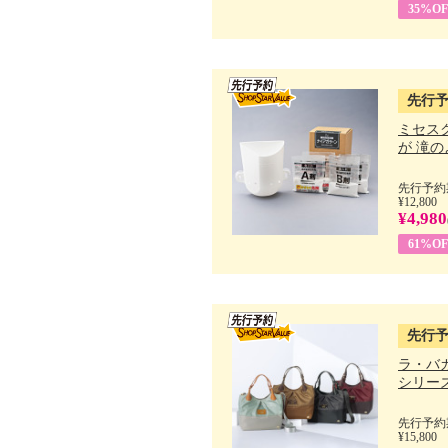
35%OF
先行
ミセス
が 滝のよ
先行予約期
¥12,800
¥4,980
61%OF
先行
ラ・バ
シリーズ 
先行予約期
¥15,800