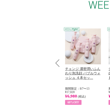
コラーゲン
オリタリア社 エキスト
チェンジ 濃密潤いふん
Prev
加熱２５度
ラバージン オリーブオ
わり泡洗顔 バブルウォ
...
イル （ノンフィ...
ッシュ ４本セッ...
31
期間限定：8/1〜31
期間限定：8/7〜13
¥22,400
¥17,820
¥
¥8,200
¥6,980
)
(税込)
(税込)
63%OFF
60%OFF