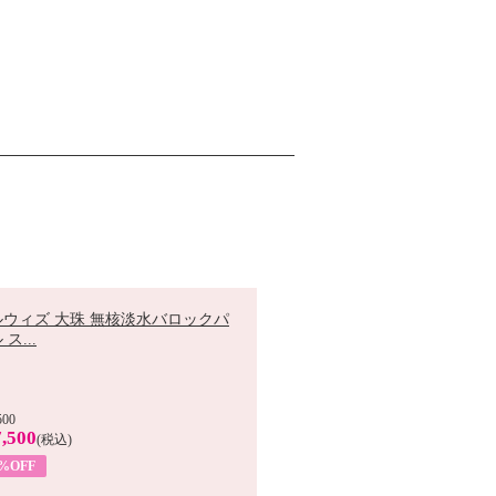
ルウィズ 大珠 無核淡水バロックパ
ス...
500
,500
(税込)
7%OFF