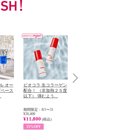
ル オー
ビオコラ 生コラーゲン
オリタリア社 エキスト
チ
Next
グペース
配合！ （非加熱２５度
ラバージン オリーブオ
わ
.
以下） 弾むよう...
イル （ノンフィ...
ッ
期間限定：8/1〜31
期間限定：8/1〜31
期
¥26,400
¥22,400
¥17
¥11,800
¥8,200
¥6
(税込)
(税込)
55%OFF
63%OFF