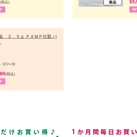
¥9,
(税込)
F
6
金 ２．５ｇ ＰＡＭＰ社製 バ
.
8/5〜18
900
(税込)
F