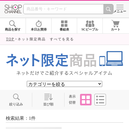
SHOP CHANNEL ショ
メニュー
商品を探す
本日お買得
番組表
SCピープル
カート
TOP
ネット限定商品 すべてを見る
タイル
リスト
表示
切替
絞り込み
並び順
検索結果：1件