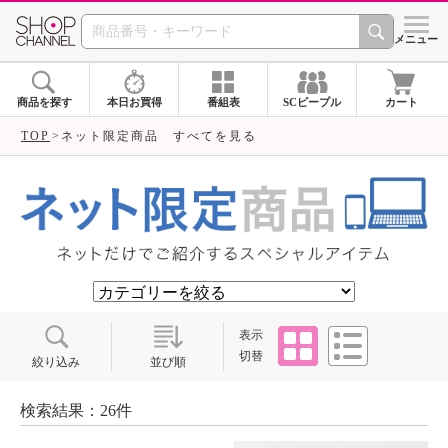
SHOP CHANNEL ショ
メニュー
商品を探す
本日お買得
番組表
SCピープル
カート
TOP
ネット限定商品 すべてを見る
タイル
リスト
表示
切替
絞り込み
並び順
検索結果：26件