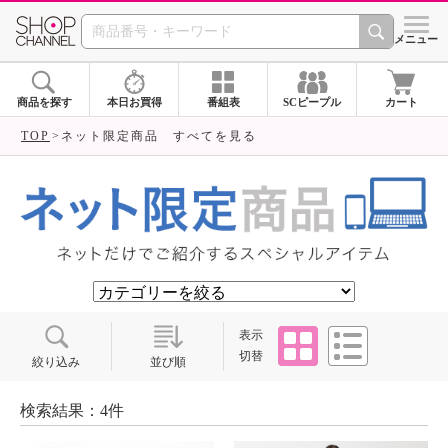
SHOP CHANNEL ショ
メニュー
商品を探す
本日お買得
番組表
SCピープル
カート
TOP
ネット限定商品 すべてを見る
タイル
リスト
表示
切替
絞り込み
並び順
検索結果：4件