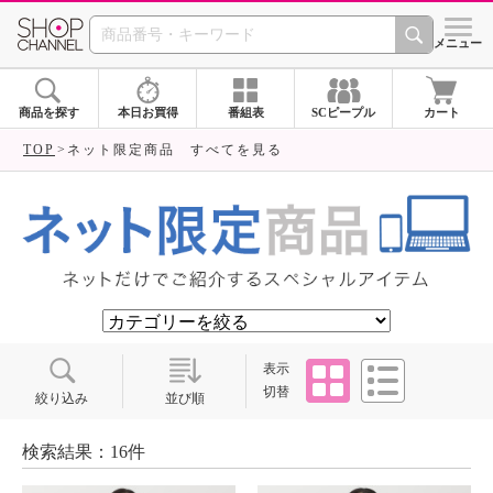
SHOP CHANNEL ショ
メニュー
商品を探す
本日お買得
番組表
SCピープル
カート
TOP
ネット限定商品 すべてを見る
タイル
リスト
表示
切替
絞り込み
並び順
検索結果：16件