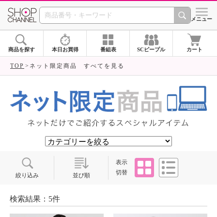
SHOP CHANNEL ショ
メニュー
商品を探す
本日お買得
番組表
SCピープル
カート
TOP
ネット限定商品 すべてを見る
タイル
リスト
表示
切替
絞り込み
並び順
検索結果：5件