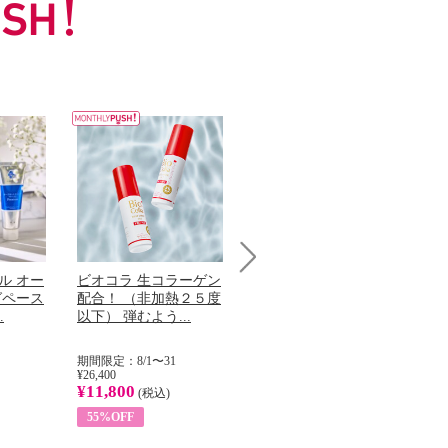
ル オー
ビオコラ 生コラーゲン
オリタリア社 エキスト
チ
Next
グペース
配合！ （非加熱２５度
ラバージン オリーブオ
わ
.
以下） 弾むよう...
イル （ノンフィ...
ッ
期間限定：8/1〜31
期間限定：8/1〜31
期
¥26,400
¥22,400
¥17
¥11,800
¥8,200
¥6
(税込)
(税込)
55%OFF
63%OFF