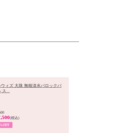
ルウィズ 大珠 無核淡水バロックパ
ス...
500
,500
(税込)
7%OFF