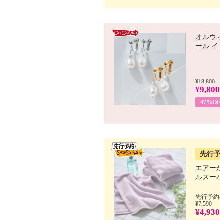
オルウ
ール イ..
¥18,800
¥9,800
47%OF
先行
エアー
ルスーパ
先行予約期
¥7,590
¥4,930