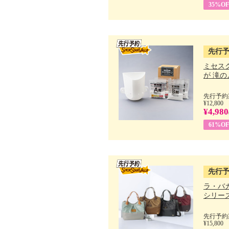
35%OF
先行
ミセス
が 滝のよ
先行予約期
¥12,800
¥4,980
61%OF
先行
ラ・バ
シリーズ 
先行予約期
¥15,800