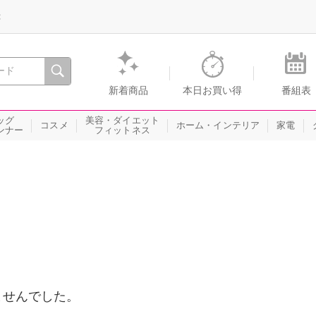
録
、瞬間を。通販・テレビショッピングのショップチャンネル
新着商品
本日お買い得
番組表
ッグ
美容・ダイエット
コスメ
ホーム・インテリア
家電
ンナー
フィットネス
ませんでした。