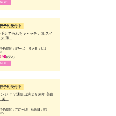
5%OFF
行予約受付中
い毛足で汚れをキャッチ パルスイ
ス 薄...
予約期間：8/7〜10 放送日：8/11
40
998
(税込)
9%OFF
行予約受付中
ェンジ ＴＶ通販出演２８周年 美白
美...
予約期間：7/27〜8/8 放送日：8/9
835