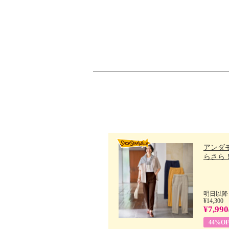
アンダ
らさら！.
明日以降
¥14,300
¥7,990
44%OF