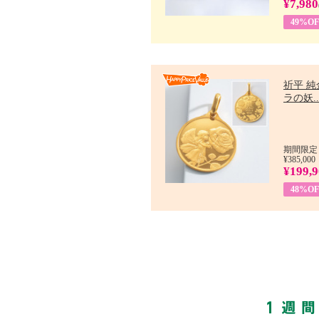
¥7,980
49%OF
祈平 純
ラの妖..
期間限定：
¥385,000
¥199,
48%OF