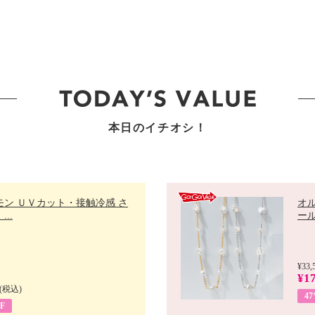
本日のイチオシ！
モン ＵＶカット・接触冷感 さ
オ
..
ール 
¥33,
¥17
(税込)
4
F