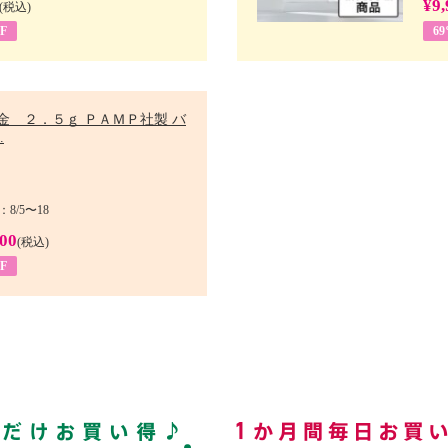
¥9,
(税込)
F
6
金 ２．５ｇ ＰＡＭＰ社製 バ
.
8/5〜18
900
(税込)
F