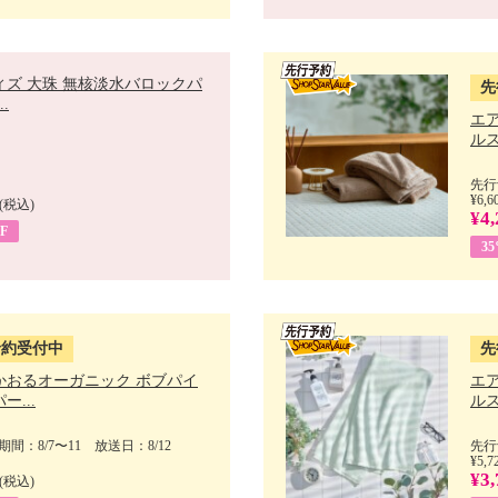
ィズ 大珠 無核淡水バロックパ
先
.
エ
ルス
先行
¥6,6
(税込)
¥4,
F
3
予約受付中
先
かおるオーガニック ボブパイ
エ
ー...
ルス
間：8/7〜11 放送日：8/12
先行
¥5,7
¥3,
(税込)