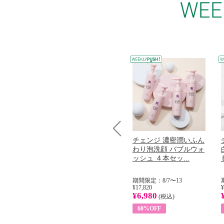
コラーゲン
オリタリア社 エキスト
チェンジ 濃密潤いふん
Prev
加熱２５度
ラバージン オリーブオ
わり泡洗顔 バブルウォ
...
イル （ノンフィ...
ッシュ ４本セッ...
31
期間限定：8/1〜31
期間限定：8/7〜13
¥22,400
¥17,820
¥
¥8,200
¥6,980
)
(税込)
(税込)
63%OFF
60%OFF