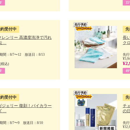
F
3
予約受付中
先
クレンリー 高濃度洗浄で汚れ
長
...
クロ
間：8/7〜12 放送日：8/13
先行
¥5,9
¥2,
(税込)
F
4
予約受付中
先
ガジェリー 復刻！バイカラー
チ
...
の日 
間：8/7〜9 放送日：8/10
先行
¥32,