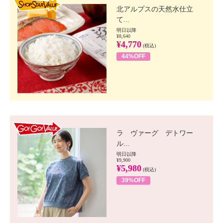
北アルプスの天然水仕立
て...
明日以降
¥8,640
¥4,770
(税込)
44%OFF
GO!GO! VALUE
ラ ヴァーグ デトワー
ル...
明日以降
¥9,900
¥5,980
(税込)
39%OFF