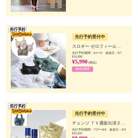
SSV先行
先行予約受付中
スロギー ゼロフィール ...
先行予約期間：8/1〜6 放送日：8/7
¥10,890
¥5,990
(税込)
44%OFF
SSV先行
先行予約受付中
チェンジ ＴＶ通販出演２...
先行予約期間：7/27〜8/8 放送日：8/9
¥32,835