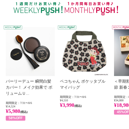
WEEKLY PUSH
W
パーリーデュー 瞬間白髪
ペコちゃん ポケッタブル
＜早期
カバー！ メイク効果で ボ
マイバッグ
節 新
リュームＵ...
期間限定：7/31〜8/6
期間限定：8
¥4,510
¥34,800
期間限定：7/31〜8/6
¥3,990
¥18,98
(税込)
¥14,524
¥5,980
45%OF
(税込)
58%OFF