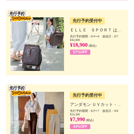
SSV先行
先行予約受付中
ＥＬＬＥ ＳＰＯＲＴ は...
先行予約期間：8/4〜6 放送日：8/7
¥44,000
¥18,900
(税込)
57%OFF
SSV先行
先行予約受付中
アンダモン ＵＶカット・...
先行予約期間：8/2〜7 放送日：8/8
¥14,300
¥7,990
(税込)
44%OFF