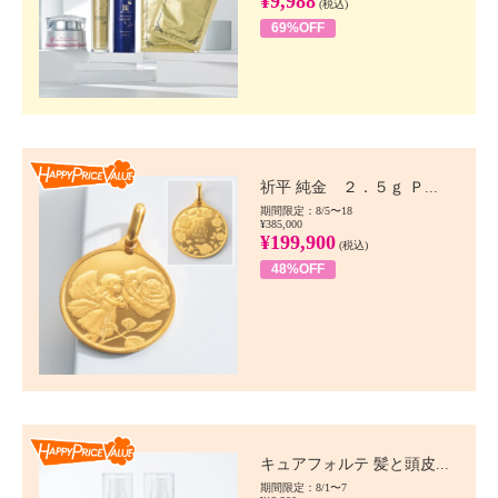
¥9,988
(税込)
69%OFF
Happy Price value
祈平 純金 ２．５ｇ Ｐ...
期間限定：8/5〜18
¥385,000
¥199,900
(税込)
48%OFF
Happy Price value
キュアフォルテ 髪と頭皮...
期間限定：8/1〜7