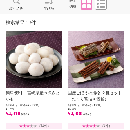
表示
切替
絞り込み
並び順
検索結果：3件
簡単便利！ 宮崎県産冷凍さと
国産ごぼうの漬物 ２種セット
いも
（たまり醤油＆酒粕）
期間限定：8/7(金)〜13(木)
期間限定：8/7(金)〜13(木)
¥4,740
¥5,300
¥4,310
¥4,380
(税込)
(税込)
(14件)
(4件)