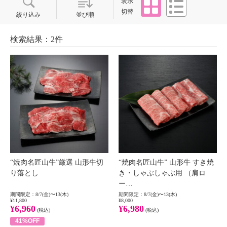
表示
切替
絞り込み
並び順
検索結果：2件
“焼肉名匠山牛”厳選 山形牛切
“焼肉名匠山牛” 山形牛 すき焼
り落とし
き・しゃぶしゃぶ用 （肩ロ
ー…
期間限定：8/7(金)〜13(木)
期間限定：8/7(金)〜13(木)
¥11,800
¥8,000
¥6,960
¥6,980
(税込)
(税込)
41%OFF