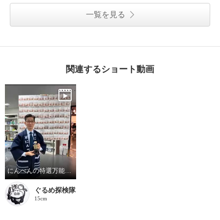
一覧を見る
関連するショート動画
にんべんの特選万能つゆ
ぐるめ探検隊
15cm