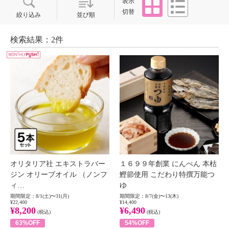
表示
切替
絞り込み
並び順
検索結果：2件
オリタリア社 エキストラバー
１６９９年創業 にんべん 本枯
ジン オリーブオイル （ノンフ
鰹節使用 こだわり特撰万能つ
ィ…
ゆ
期間限定：8/1(土)〜31(月)
期間限定：8/7(金)〜13(木)
¥22,400
¥14,400
¥8,200
¥6,490
(税込)
(税込)
63%OFF
54%OFF