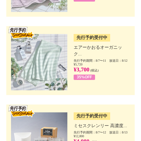
SSV先行
先行予約受付中
エアーかおるオーガニッ
ク...
先行予約期間：8/7〜11 放送日：8/12
¥5,720
¥3,700
(税込)
35%OFF
SSV先行
先行予約受付中
ミセスクレンリー 高濃度...
先行予約期間：8/7〜12 放送日：8/13
¥12,800