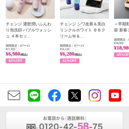
チェンジ 濃密潤いふんわ
チェンジ シワ改善＆美白
＜早期
り泡洗顔 バブルウォッシ
リンクルホワイト ＢＢク
節 新
ュ ４本セッ...
リームＷ＆...
期間限定：8
¥34,800
期間限定：8/7〜13
期間限定：8/7〜13
¥18,98
¥17,820
¥16,126
¥6,980
¥6,280
45%OF
(税込)
(税込)
60%OFF
61%OFF