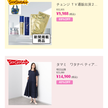
チェンジ ＴＶ通販出演２...
¥32,835
¥9,988
(税込)
69%OFF
GO!GO! VALUE
タマミ ワタナベ ティア...
明日以降
¥25,080
¥14,900
(税込)
40%OFF