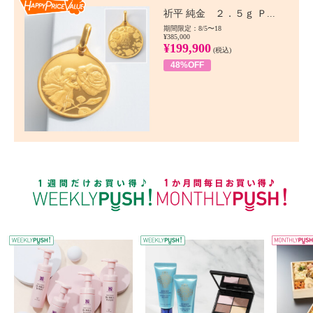
Happy Price value
祈平 純金 ２．５ｇ Ｐ...
期間限定：8/5〜18
¥385,000
¥199,900
(税込)
48%OFF
WEEKLY PUSH
W