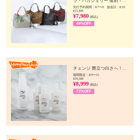
ラ・バガジェリー 復刻！...
先行予約期間：8/7〜9 放送日：8/10
¥15,800
¥7,980
(税込)
49%OFF
Happy Price value
チェンジ 際立つ白さへ！...
期間限定：8/9〜15
¥34,580
¥8,999
(税込)
73%OFF