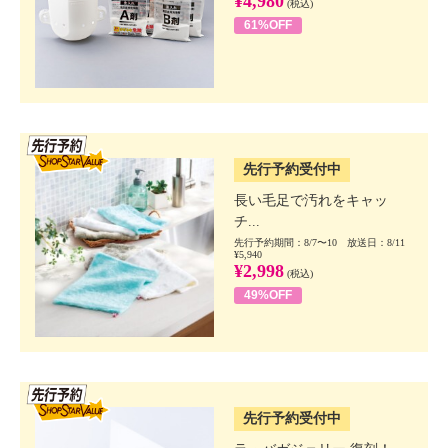
¥4,980
(税込)
61%OFF
SSV先行
先行予約受付中
長い毛足で汚れをキャッ
チ...
先行予約期間：8/7〜10 放送日：8/11
¥5,940
¥2,998
(税込)
49%OFF
SSV先行
先行予約受付中