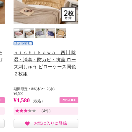
チ
ｎｉｓｈｉｋａｗａ 西川 除
パ
湿・消臭・防カビ・抗菌 ロー
ズ刺しゅう ピローケース同色
２枚組
期間限定：8/6(木)〜12(水)
¥6,500
¥4,580
F
29%OFF
（税込）
(4件)
お気に入りに登録