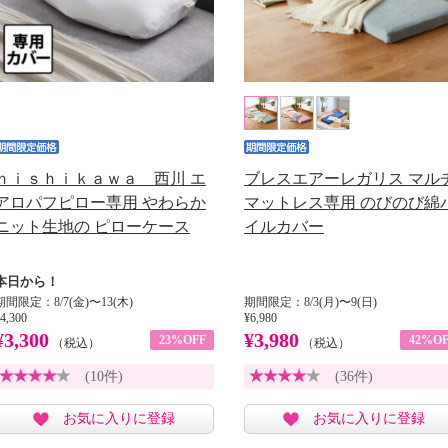
ｎｉｓｈｉｋａｗａ 西川 エ
ブレスエアーレガリス マル
アロパフピロー専用 やわらか
マットレス専用 のびのび綿
ニット生地の ピローケース
イルカバー
本日から！
期間限定：8/7(金)〜13(木)
期間限定：8/3(月)〜9(日)
4,300
¥6,980
¥3,300
¥3,980
23%OFF
42%OF
（税込）
（税込）
(10件)
(36件)
お気に入りに登録
お気に入りに登録