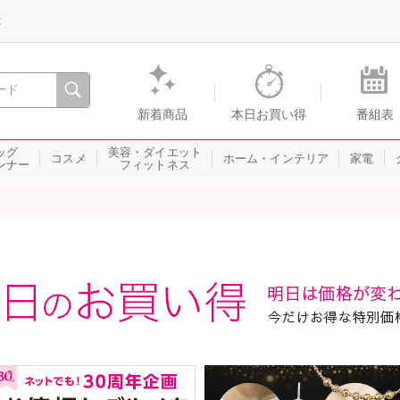
録
、瞬間を。通販・テレビショッピングのショップチャンネル
新着商品
本日お買い得
番組表
ッグ
美容・ダイエット
コスメ
ホーム・インテリア
家電
ンナー
フィットネス