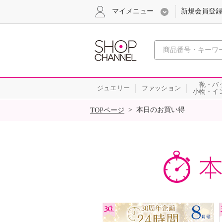
マイメニュー
新規会員登
心おどる
靴・バ
ジュエリー
ファッション
小物・イ
SALE
>
本日のお買い得
TOPページ