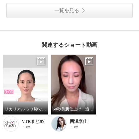
一覧を見る
関連するショート動画
リカリアル ６０秒で簡単！ メイク効果で透明感のある 輝くツヤ肌に仕上がる マルチファンデ＆パウダー メイクアップ特別セット
60秒美肌仕上げ 透輝肌ファンデ
VTRまとめ
西澤李佳
－ cm
－ cm