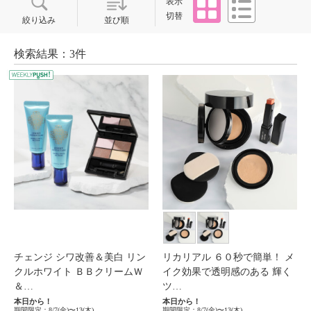
表示
切替
絞り込み
並び順
検索結果：3件
チェンジ シワ改善＆美白 リン
リカリアル ６０秒で簡単！ メ
クルホワイト ＢＢクリームＷ
イク効果で透明感のある 輝く
＆…
ツ…
本日から！
本日から！
期間限定：8/7(金)〜13(木)
期間限定：8/7(金)〜13(木)