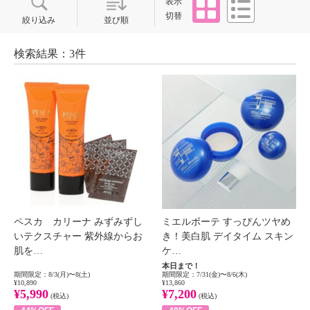
表示
切替
絞り込み
並び順
検索結果：3件
ペスカ カリーナ みずみずし
ミエルボーテ すっぴんツヤめ
いテクスチャー 紫外線からお
き！美白肌 デイタイム スキン
肌を…
ケ…
本日まで！
期間限定：8/3(月)〜8(土)
期間限定：7/31(金)〜8/6(木)
¥10,890
¥13,860
¥5,990
¥7,200
(税込)
(税込)