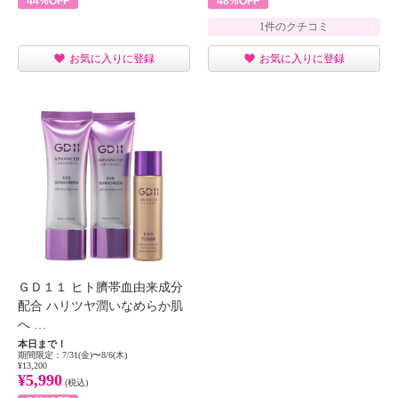
44%OFF
48%OFF
1件のクチコミ
お気に入りに登録
お気に入りに登録
ＧＤ１１ ヒト臍帯血由来成分
配合 ハリツヤ潤いなめらか肌
へ …
本日まで！
期間限定：7/31(金)〜8/6(木)
¥13,200
¥5,990
(税込)