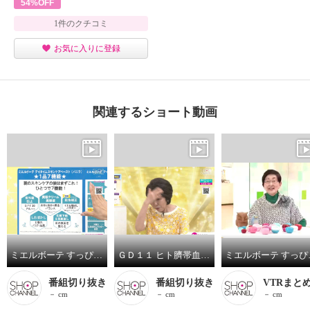
54%OFF
1件のクチコミ
お気に入りに登録
関連するショート動画
ミエルボーテ すっぴんツヤめき！美白肌 デイタイム スキンケアペースト ＜バニラ＞ ２個増量セット
ＧＤ１１ ヒト臍帯血由来成分配合 ハリツヤ潤いなめらか肌へ 紫外線からお肌を守る プレミアムラボ アドバンス ＥＸＯ サンスクリーン ２本特別セット
ミエルボーテ すっぴん
番組切り抜き
番組切り抜き
VTRまと
－ cm
－ cm
－ cm