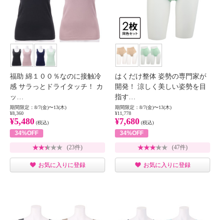
福助 綿１００％なのに接触冷
はくだけ整体 姿勢の専門家が
感 サラっとドライタッチ！ カ
開発！ 涼しく美しい姿勢を目
ッ…
指す…
期間限定：8/7(金)〜13(木)
期間限定：8/7(金)〜13(木)
¥8,360
¥11,778
¥5,480
¥7,680
(税込)
(税込)
34%OFF
34%OFF
(23件)
(47件)
お気に入りに登録
お気に入りに登録