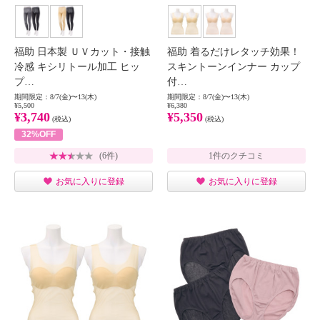
福助 日本製 ＵＶカット・接触
福助 着るだけレタッチ効果！
冷感 キシリトール加工 ヒッ
スキントーンインナー カップ
プ…
付…
期間限定：8/7(金)〜13(木)
期間限定：8/7(金)〜13(木)
¥5,500
¥6,380
¥3,740
¥5,350
(税込)
(税込)
32%OFF
(6件)
1件のクチコミ
お気に入りに登録
お気に入りに登録