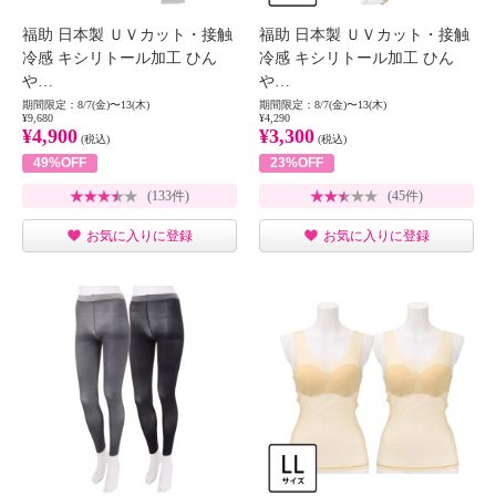
福助 日本製 ＵＶカット・接触
福助 日本製 ＵＶカット・接触
冷感 キシリトール加工 ひん
冷感 キシリトール加工 ひん
や…
や…
期間限定：8/7(金)〜13(木)
期間限定：8/7(金)〜13(木)
¥9,680
¥4,290
¥4,900
¥3,300
(税込)
(税込)
49%OFF
23%OFF
(133件)
(45件)
お気に入りに登録
お気に入りに登録