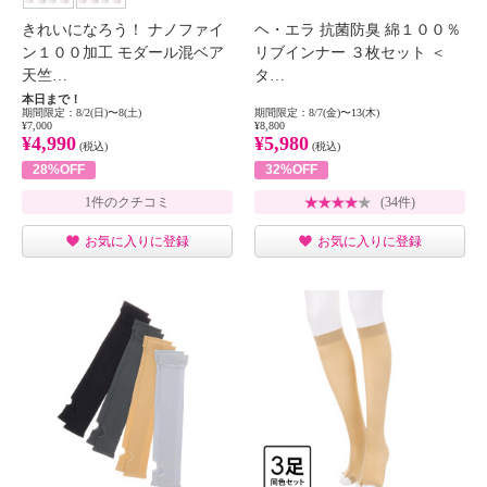
きれいになろう！ ナノファイ
ヘ・エラ 抗菌防臭 綿１００％
ン１００加工 モダール混ベア
リブインナー ３枚セット ＜
天竺…
タ…
本日まで！
期間限定：8/2(日)〜8(土)
期間限定：8/7(金)〜13(木)
¥7,000
¥8,800
¥4,990
¥5,980
(税込)
(税込)
28%OFF
32%OFF
1件のクチコミ
(34件)
お気に入りに登録
お気に入りに登録