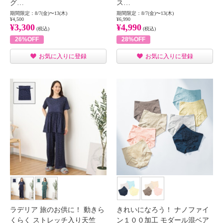
グ…
ス…
期間限定：8/7(金)〜13(木)
期間限定：8/7(金)〜13(木)
¥4,500
¥6,990
¥3,300
¥4,990
(税込)
(税込)
26%OFF
28%OFF
お気に入りに登録
お気に入りに登録
ラデリア 旅のお供に！ 動きら
きれいになろう！ ナノファイ
くらく ストレッチ入り天竺
ン１００加工 モダール混ベア