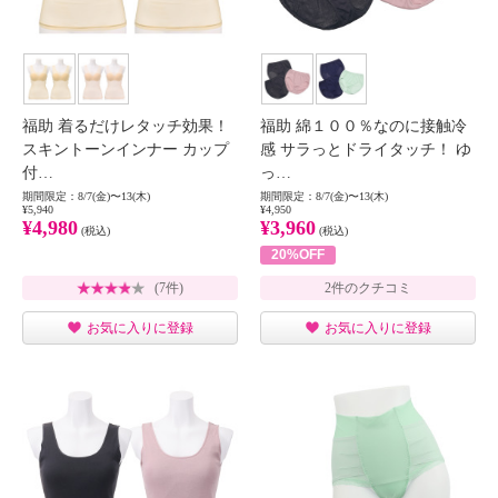
福助 着るだけレタッチ効果！
福助 綿１００％なのに接触冷
スキントーンインナー カップ
感 サラっとドライタッチ！ ゆ
付…
っ…
期間限定：8/7(金)〜13(木)
期間限定：8/7(金)〜13(木)
¥5,940
¥4,950
¥4,980
¥3,960
(税込)
(税込)
20%OFF
(7件)
2件のクチコミ
お気に入りに登録
お気に入りに登録