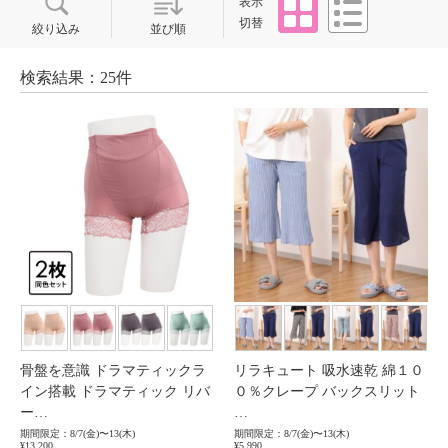
表示
切替
絞り込み
並び順
検索結果：25件
骨盤を意識 ドラマティックラ
リラキュート 吸水速乾 綿１０
イン搭載 ドラマティック リバ
０％クレープ バックスリット
ー…
…
期間限定：8/7(金)〜13(木)
期間限定：8/7(金)〜13(木)
¥13,200
¥5,990