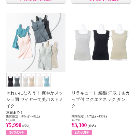
きれいになろう！ 爽やかメッ
リラキュート 綿混 汗取り＆カ
シュ調 ワイヤーで美バストメ
ップ付 スクエアネック タン
イク…
ク…
本日まで！
期間限定：8/2(日)〜8(土)
期間限定：8/7(金)〜13(木)
¥9,490
¥4,290
¥5,990
¥3,300
(税込)
(税込)
36%OFF
23%OFF