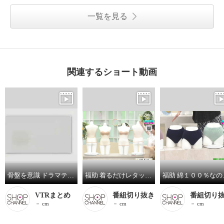
一覧を見る
関連するショート動画
骨盤を意識 ドラマティックライン搭載 ドラマティック リバースショーツ 同色２枚セット
福助 着るだけレタッチ効果！ スキントーンインナー カップ付タンクトップ 同色２枚セット ＜Ｍ、Ｌ＞＜ＬＬ＞
福助 綿１００％なの
VTRまとめ
番組切り抜き
番組切り
－ cm
－ cm
－ cm