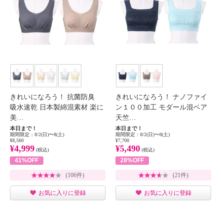
きれいになろう！ 抗菌防臭
きれいになろう！ ナノファイ
吸水速乾 日本製綿混素材 楽に
ン１００加工 モダール混ベア
美…
天竺…
本日まで！
本日まで！
期間限定：8/2(日)〜8(土)
期間限定：8/2(日)〜8(土)
¥8,560
¥7,700
¥4,999
¥5,490
(税込)
(税込)
41%OFF
28%OFF
(106件)
(21件)
お気に入りに登録
お気に入りに登録