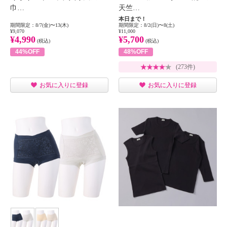
巾…
天竺…
本日まで！
期間限定：8/7(金)〜13(木)
期間限定：8/2(日)〜8(土)
¥9,070
¥11,000
¥4,990
¥5,700
(税込)
(税込)
44%OFF
48%OFF
(273件)
お気に入りに登録
お気に入りに登録