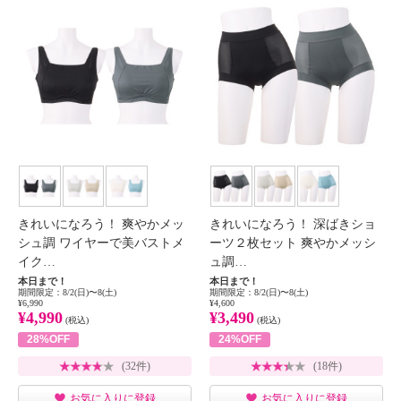
きれいになろう！ 爽やかメッ
きれいになろう！ 深ばきショ
シュ調 ワイヤーで美バストメ
ーツ２枚セット 爽やかメッシ
イク…
ュ調…
本日まで！
本日まで！
期間限定：8/2(日)〜8(土)
期間限定：8/2(日)〜8(土)
¥6,990
¥4,600
¥4,990
¥3,490
(税込)
(税込)
28%OFF
24%OFF
(32件)
(18件)
お気に入りに登録
お気に入りに登録