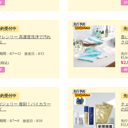
F
3
予約受付中
先
クレンリー 高濃度洗浄で汚れ
長
...
クロ
間：8/7〜12 放送日：8/13
先行
¥5,9
¥2,
(税込)
F
4
予約受付中
先
ガジェリー 復刻！バイカラー
チ
...
の日 
間：8/7〜9 放送日：8/10
先行
¥32,