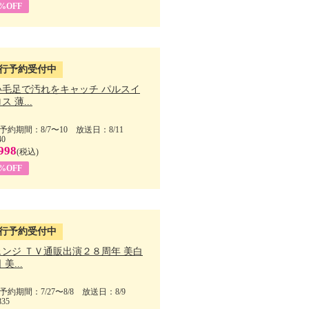
5%OFF
行予約受付中
い毛足で汚れをキャッチ パルスイ
ス 薄...
予約期間：8/7〜10 放送日：8/11
40
998
(税込)
9%OFF
行予約受付中
ェンジ ＴＶ通販出演２８周年 美白
美...
予約期間：7/27〜8/8 放送日：8/9
835