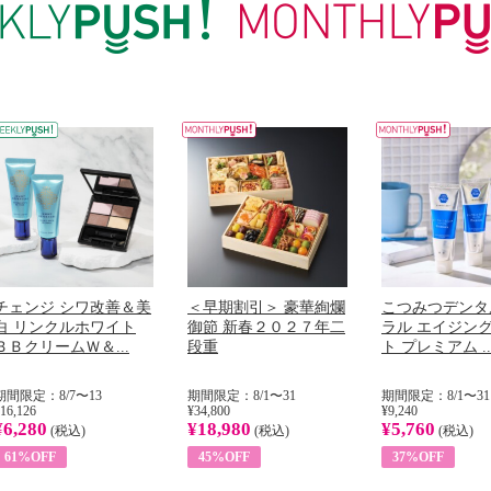
チェンジ シワ改善＆美
＜早期割引＞ 豪華絢爛
こつみつデンタ
白 リンクルホワイト
御節 新春２０２７年二
ラル エイジン
ＢＢクリームＷ＆...
段重
ト プレミアム ..
期間限定：8/7〜13
期間限定：8/1〜31
期間限定：8/1〜31
16,126
¥34,800
¥9,240
¥6,280
¥18,980
¥5,760
(税込)
(税込)
(税込)
61%OFF
45%OFF
37%OFF