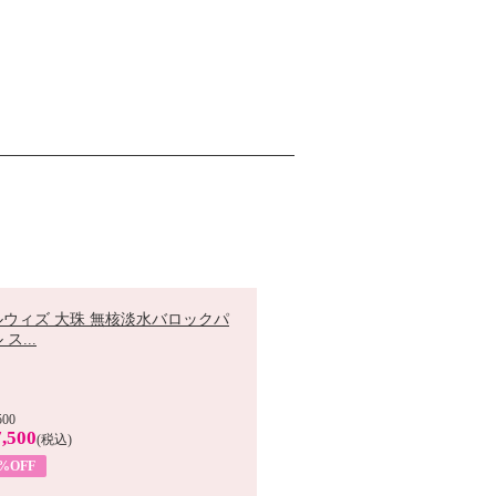
ルウィズ 大珠 無核淡水バロックパ
ス...
500
,500
(税込)
7%OFF