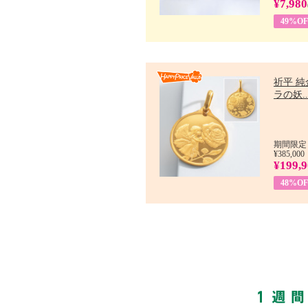
¥7,980
49%OF
祈平 純
ラの妖..
期間限定：
¥385,000
¥199,
48%OF