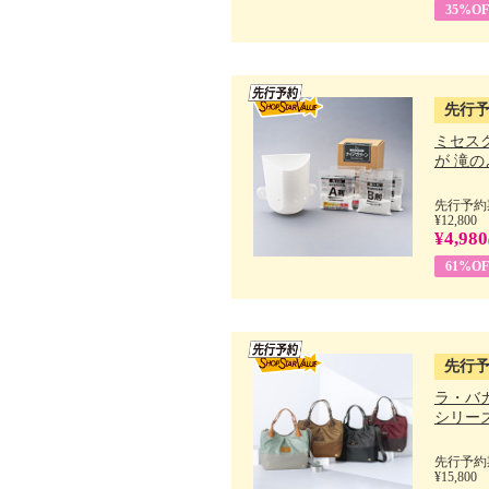
35%OF
先行
ミセス
が 滝のよ
先行予約期
¥12,800
¥4,980
61%OF
先行
ラ・バ
シリーズ 
先行予約期
¥15,800