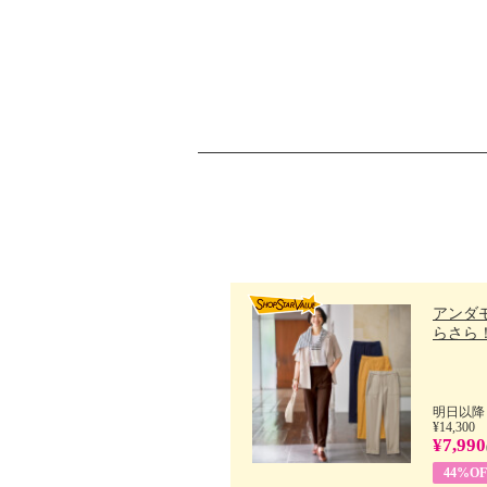
アンダ
らさら！.
明日以降
¥14,300
¥7,990
44%OF