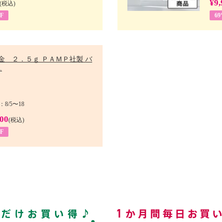
¥9,
(税込)
F
6
金 ２．５ｇ ＰＡＭＰ社製 バ
.
8/5〜18
900
(税込)
F