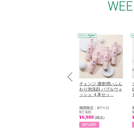
コラーゲン
オリタリア社 エキスト
チェンジ 濃密潤いふん
Prev
加熱２５度
ラバージン オリーブオ
わり泡洗顔 バブルウォ
...
イル （ノンフィ...
ッシュ ４本セッ...
31
期間限定：8/1〜31
期間限定：8/7〜13
¥22,400
¥17,820
¥
¥8,200
¥6,980
)
(税込)
(税込)
63%OFF
60%OFF