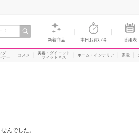
録
、瞬間を。通販・テレビショッピングのショップチャンネル
新着商品
本日お買い得
番組表
ッグ
美容・ダイエット
コスメ
ホーム・インテリア
家電
ンナー
フィットネス
ませんでした。