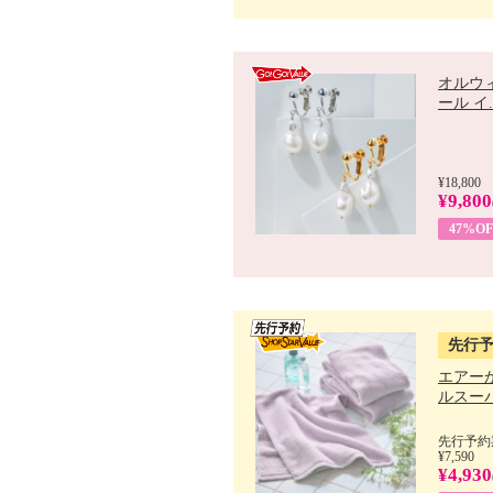
オルウ
ール イ..
¥18,800
¥9,800
47%OF
先行
エアー
ルスーパ
先行予約期
¥7,590
¥4,930