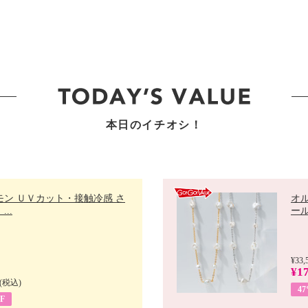
本日のイチオシ！
モン ＵＶカット・接触冷感 さ
オ
..
ール 
¥33,
¥17
(税込)
4
F