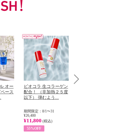
ル オー
ビオコラ 生コラーゲン
オリタリア社 エキスト
チ
Next
グペース
配合！ （非加熱２５度
ラバージン オリーブオ
わ
.
以下） 弾むよう...
イル （ノンフィ...
ッ
期間限定：8/1〜31
期間限定：8/1〜31
期
¥26,400
¥22,400
¥17
¥11,800
¥8,200
¥6
(税込)
(税込)
55%OFF
63%OFF