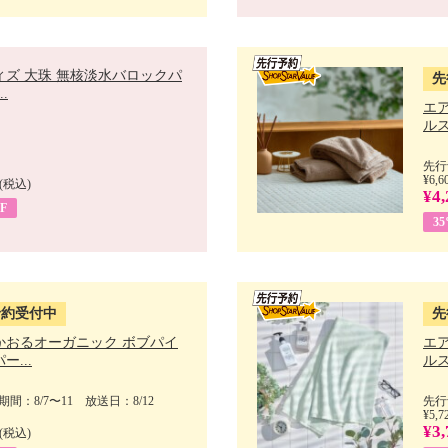
ィズ 大珠 無核淡水バロックパ
先
.
エ
ルス
先行
¥6,6
(税込)
¥4,
F
3
予約受付中
先
かおるオーガニック ボブパイ
エ
ー...
ルス
間：8/7〜11 放送日：8/12
先行
¥5,7
¥3,
(税込)