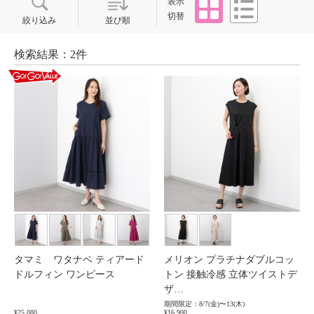
表示
切替
絞り込み
並び順
検索結果：2件
タマミ ワタナベ ティアード
メリオン プラチナダブルコッ
ドルフィン ワンピース
トン 接触冷感 立体ツイストデ
ザ…
期間限定：8/7(金)〜13(木)
¥25,080
¥16,900