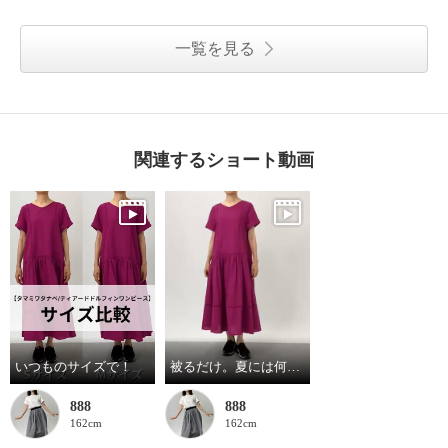
一覧を見る
関連するショート動画
いつものサイズで！
被るだけ。夏には何より！
888
888
162cm
162cm