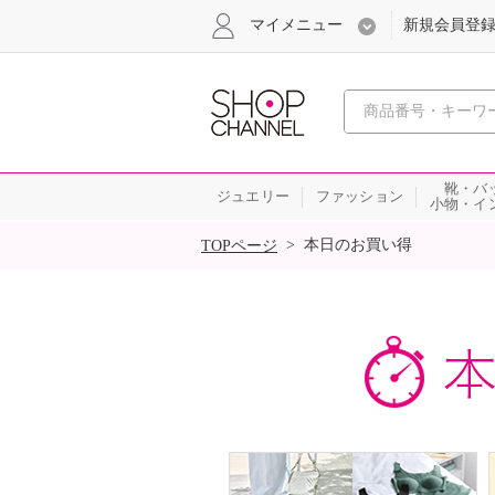
マイメニュー
新規会員登
心おどる
靴・バ
ジュエリー
ファッション
小物・イ
SALE
>
本日のお買い得
TOPページ