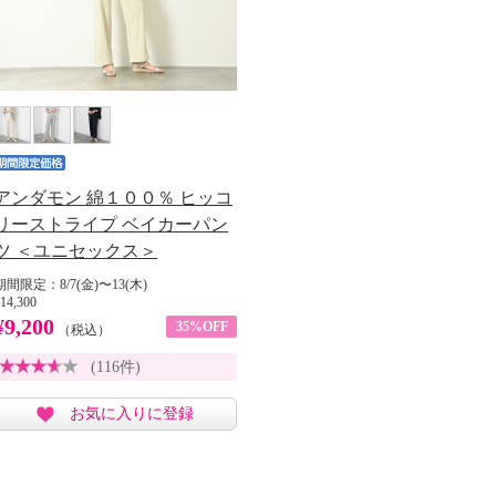
アンダモン 綿１００％ ヒッコ
リーストライプ ベイカーパン
ツ ＜ユニセックス＞
期間限定：8/7(金)〜13(木)
14,300
¥9,200
35%OFF
（税込）
(116件)
お気に入りに登録