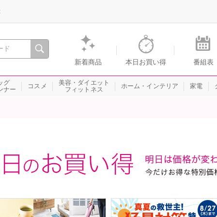
録
、瞬間を。通販・テレビショッピングのショップチャンネル
新着商品
本日お買い得
番組表
ッグ
美容・ダイエット
コスメ
ホーム・インテリア
家電
ンナー
フィットネス