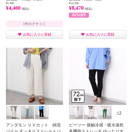
¥5,400
¥14,300
¥4,400
¥8,470
(税込)
(税込)
40%OFF
1件のクチコミ
お気に入りに登録
お気に入りに登録
3
アンダモン ＵＶカット 綿混
ピーツー 接触冷感・吸水速乾
パイル すっきりストレートパ
多機能ストレッチ ゆったりす