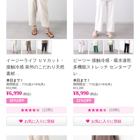
イージーライフ ＵＶカット・
ピーツー 接触冷感・吸水速乾
接触冷感 泉州のこだわり天然
多機能ストレッチ センタープ
素材…
レ…
本日まで！
本日まで！
期間限定：7/31(金)〜8/6(木)
期間限定：7/31(金)〜8/6(木)
¥10,990
¥13,200
¥6,990
¥8,990
(税込)
(税込)
36%OFF
31%OFF
(12件)
(10件)
お気に入りに登録
お気に入りに登録