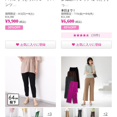
ンツ…
っ…
本日まで！
期間限定：8/2(日)〜8(土)
期間限定：7/31(金)〜8/6(木)
¥14,300
¥12,100
¥9,900
¥6,600
(税込)
(税込)
30%OFF
45%OFF
(16件)
お気に入りに登録
お気に入りに登録
3
2