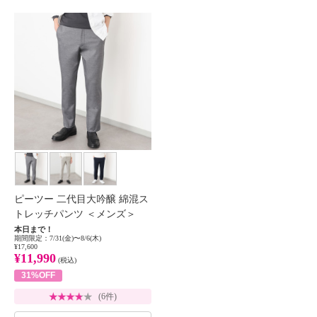
ピーツー 二代目大吟醸 綿混ス
トレッチパンツ ＜メンズ＞
本日まで！
期間限定：7/31(金)〜8/6(木)
¥17,600
¥11,990
(税込)
31%OFF
(6件)