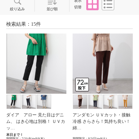
表示
切替
絞り込み
並び順
検索結果：15件
ダイア アロー 見た目はデニ
アンダモン ＵＶカット・接触
ム、 はき心地は別格！ ＵＶカ
冷感 さらさら！気持ち良い！
ッ…
綿…
本日まで！
期間限定：7/31(金)〜8/6(木)
期間限定：8/2(日)〜8(土)