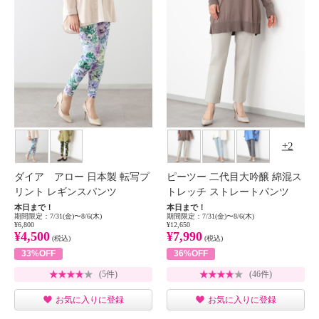
2
ダイア アロー 日本製 転写プ
ピーツー 二代目大吟醸 綿混ス
リント レギンスパンツ
トレッチ ストレートパンツ
本日まで！
本日まで！
期間限定：7/31(金)〜8/6(木)
期間限定：7/31(金)〜8/6(木)
¥6,800
¥12,650
¥4,500
¥7,990
(税込)
(税込)
33%OFF
36%OFF
(5件)
(46件)
お気に入りに登録
お気に入りに登録