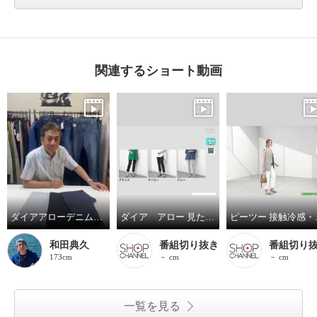
関連するショート動画
ダイアアローデニム調ハイテンションパンツ
ダイア アロー 見た目はデニム、 はき心地は別格！ ＵＶカット・ 吸放湿・接触冷感 ハイテンション レギンスパンツ
ピーツー 接触冷感・吸
和田典久
番組切り抜き
番組切り
173cm
－ cm
－ cm
一覧を見る