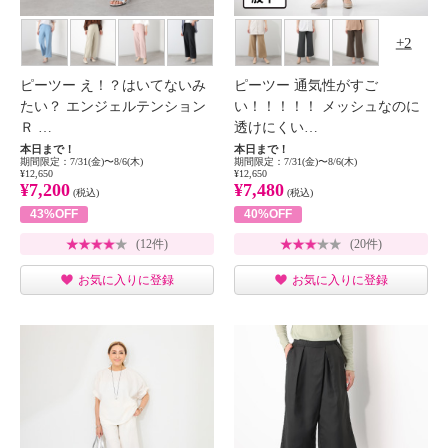
2
ピーツー え！？はいてないみ
ピーツー 通気性がすご
たい？ エンジェルテンション
い！！！！！ メッシュなのに
Ｒ …
透けにくい…
本日まで！
本日まで！
期間限定：7/31(金)〜8/6(木)
期間限定：7/31(金)〜8/6(木)
¥12,650
¥12,650
¥7,200
¥7,480
(税込)
(税込)
43%OFF
40%OFF
(12件)
(20件)
お気に入りに登録
お気に入りに登録