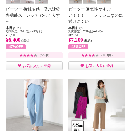
ピーツー 接触冷感・吸水速乾
ピーツー 通気性がすご
多機能ストレッチ ゆったりす
い！！！！！ メッシュなのに
っ…
透けにくい…
本日まで！
本日まで！
期間限定：7/31(金)〜8/6(木)
期間限定：7/31(金)〜8/6(木)
¥12,100
¥12,650
¥6,400
¥7,200
(税込)
(税込)
47%OFF
43%OFF
(54件)
(183件)
お気に入りに登録
お気に入りに登録