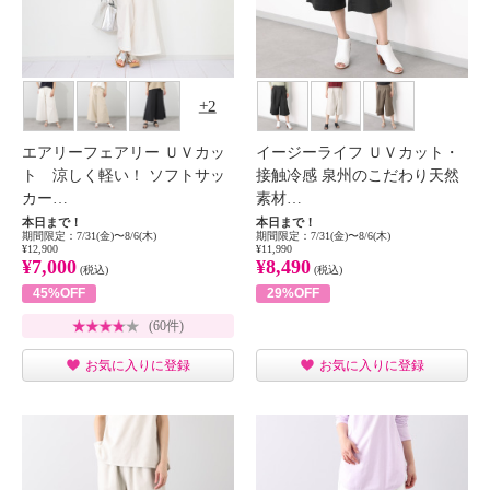
2
エアリーフェアリー ＵＶカッ
イージーライフ ＵＶカット・
ト 涼しく軽い！ ソフトサッ
接触冷感 泉州のこだわり天然
カー…
素材…
本日まで！
本日まで！
期間限定：7/31(金)〜8/6(木)
期間限定：7/31(金)〜8/6(木)
¥12,900
¥11,990
¥7,000
¥8,490
(税込)
(税込)
45%OFF
29%OFF
(60件)
お気に入りに登録
お気に入りに登録