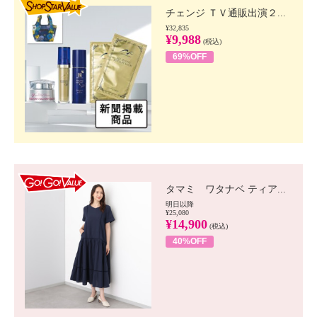
チェンジ ＴＶ通販出演２...
¥32,835
¥9,988
(税込)
69%OFF
GO!GO! VALUE
タマミ ワタナベ ティア...
明日以降
¥25,080
¥14,900
(税込)
40%OFF