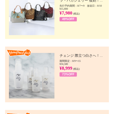
ラ・バガジェリー 復刻！...
先行予約期間：8/7〜9 放送日：8/10
¥15,800
¥7,980
(税込)
49%OFF
Happy Price value
チェンジ 際立つ白さへ！...
期間限定：8/9〜15
¥34,580
¥8,999
(税込)
73%OFF