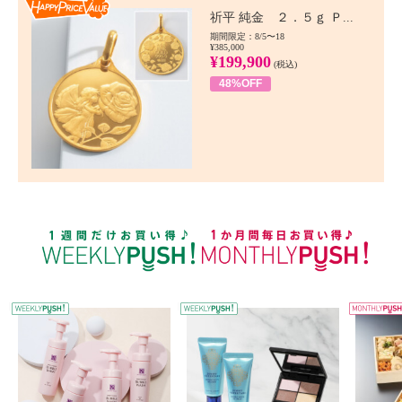
Happy Price value
祈平 純金 ２．５ｇ Ｐ...
期間限定：8/5〜18
¥385,000
¥199,900
(税込)
48%OFF
WEEKLY PUSH
W