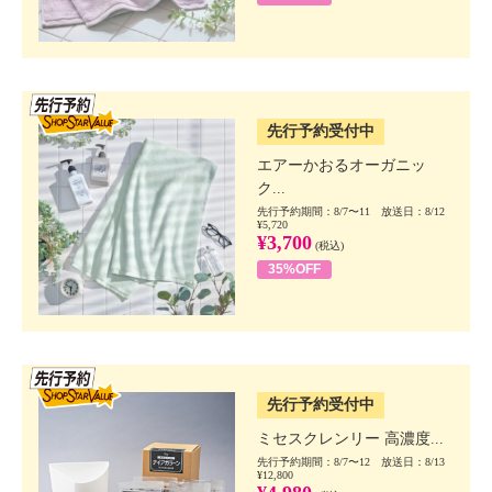
SSV先行
先行予約受付中
エアーかおるオーガニッ
ク...
先行予約期間：8/7〜11 放送日：8/12
¥5,720
¥3,700
(税込)
35%OFF
SSV先行
先行予約受付中
ミセスクレンリー 高濃度...
先行予約期間：8/7〜12 放送日：8/13
¥12,800