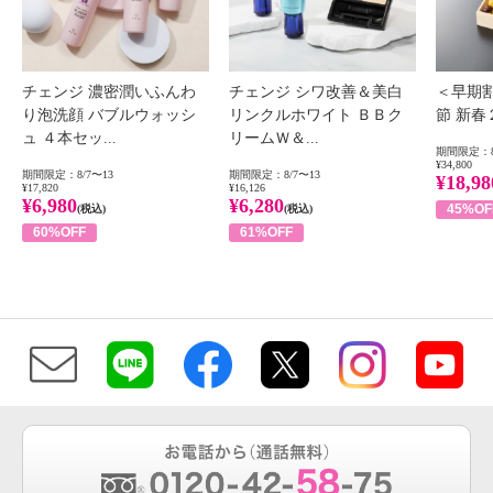
チェンジ 濃密潤いふんわ
チェンジ シワ改善＆美白
＜早期
り泡洗顔 バブルウォッシ
リンクルホワイト ＢＢク
節 新
ュ ４本セッ...
リームＷ＆...
期間限定：8
¥34,800
期間限定：8/7〜13
期間限定：8/7〜13
¥18,98
¥17,820
¥16,126
¥6,980
¥6,280
45%OF
(税込)
(税込)
60%OFF
61%OFF