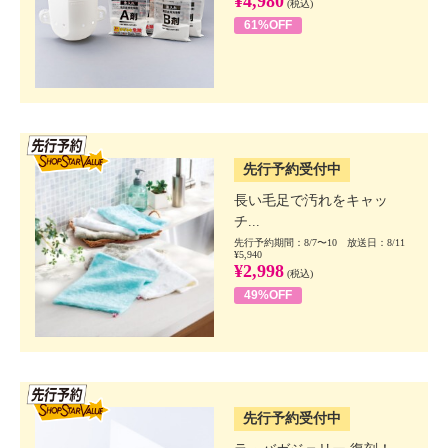
¥4,980
(税込)
61%OFF
SSV先行
先行予約受付中
長い毛足で汚れをキャッ
チ...
先行予約期間：8/7〜10 放送日：8/11
¥5,940
¥2,998
(税込)
49%OFF
SSV先行
先行予約受付中