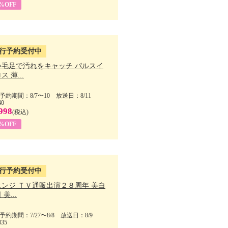
5%OFF
行予約受付中
い毛足で汚れをキャッチ パルスイ
ス 薄...
予約期間：8/7〜10 放送日：8/11
40
998
(税込)
9%OFF
行予約受付中
ェンジ ＴＶ通販出演２８周年 美白
美...
予約期間：7/27〜8/8 放送日：8/9
835