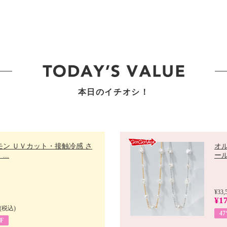
本日のイチオシ！
モン ＵＶカット・接触冷感 さ
オ
..
ール 
¥33,
¥17
(税込)
4
F