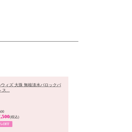
ルウィズ 大珠 無核淡水バロックパ
ス...
500
,500
(税込)
7%OFF