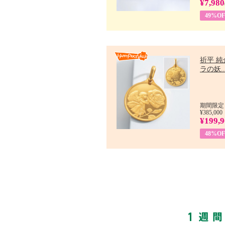
¥7,980
49%OF
祈平 純
ラの妖..
期間限定：
¥385,000
¥199,
48%OF