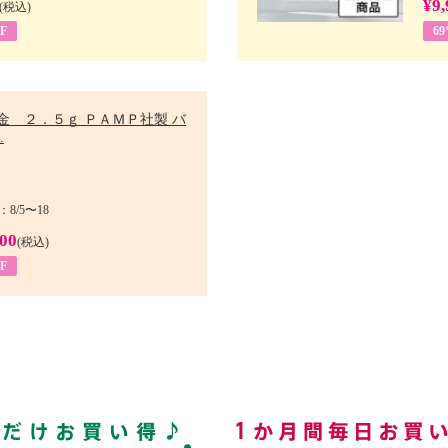
¥9,
(税込)
F
6
金 ２．５ｇ ＰＡＭＰ社製 バ
.
8/5〜18
900
(税込)
F