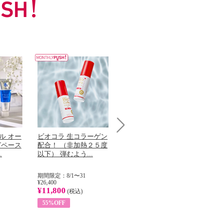
ル オー
ビオコラ 生コラーゲン
オリタリア社 エキスト
チ
Next
グペース
配合！ （非加熱２５度
ラバージン オリーブオ
わ
.
以下） 弾むよう...
イル （ノンフィ...
ッ
期間限定：8/1〜31
期間限定：8/1〜31
期
¥26,400
¥22,400
¥17
¥11,800
¥8,200
¥6
(税込)
(税込)
55%OFF
63%OFF