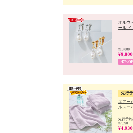
オルウ
ール イ..
¥18,800
¥9,800
47%OF
先行
エアー
ルスーパ
先行予約期
¥7,590
¥4,930