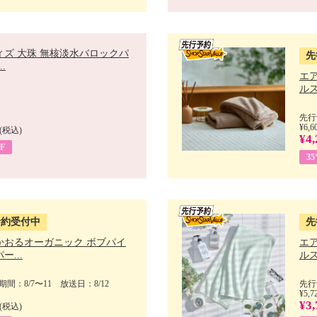
ィズ 大珠 無核淡水バロックパ
先
.
エ
ルス
先行
¥6,6
(税込)
¥4,
F
3
予約受付中
先
かおるオーガニック ボブパイ
エ
ー...
ルス
間：8/7〜11 放送日：8/12
先行
¥5,7
¥3,
(税込)