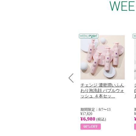
コラーゲン
オリタリア社 エキスト
チェンジ 濃密潤いふん
Prev
加熱２５度
ラバージン オリーブオ
わり泡洗顔 バブルウォ
...
イル （ノンフィ...
ッシュ ４本セッ...
31
期間限定：8/1〜31
期間限定：8/7〜13
¥22,400
¥17,820
¥
¥8,200
¥6,980
)
(税込)
(税込)
63%OFF
60%OFF