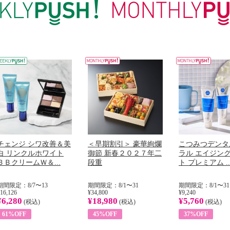
チェンジ シワ改善＆美
＜早期割引＞ 豪華絢爛
こつみつデンタ
白 リンクルホワイト
御節 新春２０２７年二
ラル エイジン
ＢＢクリームＷ＆...
段重
ト プレミアム ..
期間限定：8/7〜13
期間限定：8/1〜31
期間限定：8/1〜31
16,126
¥34,800
¥9,240
¥6,280
¥18,980
¥5,760
(税込)
(税込)
(税込)
61%OFF
45%OFF
37%OFF