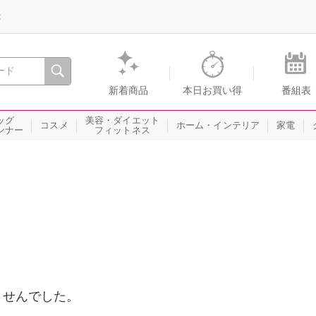
録
、瞬間を。通販・テレビショッピングのショップチャンネル
新着商品
本日お買い得
番組表
ッグ
美容・ダイエット
コスメ
ホーム・インテリア
家電
ンナー
フィットネス
ませんでした。