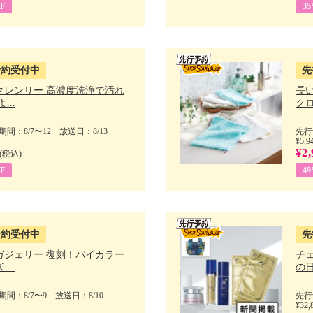
F
3
予約受付中
先
クレンリー 高濃度洗浄で汚れ
長
...
クロ
間：8/7〜12 放送日：8/13
先行
¥5,9
¥2,
(税込)
F
4
予約受付中
先
ガジェリー 復刻！バイカラー
チ
...
の日 
間：8/7〜9 放送日：8/10
先行
¥32,