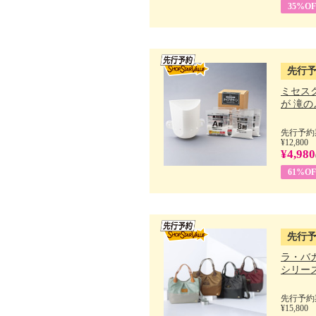
35%OF
先行
ミセス
が 滝のよ
先行予約期
¥12,800
¥4,980
61%OF
先行
ラ・バ
シリーズ 
先行予約期
¥15,800