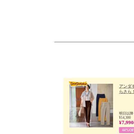
アンダ
らさら！.
明日以降
¥14,300
¥7,990
44%OF