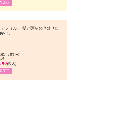
9%OFF
ュアフォルテ 髪と頭皮の老舗サロ
発 し...
限定：8/1〜7
200
990
(税込)
4%OFF