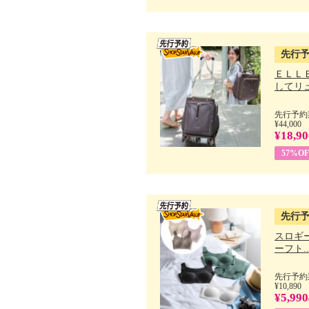
先行
ＥＬＬ
してリュ.
先行予約期
¥44,000
¥18,90
57%OF
先行
スロギー
ーフト..
先行予約期
¥10,890
¥5,990