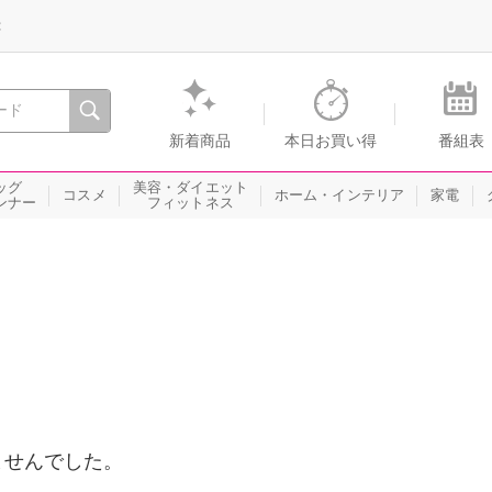
録
、瞬間を。通販・テレビショッピングのショップチャンネル
新着商品
本日お買い得
番組表
ッグ
美容・ダイエット
コスメ
ホーム・インテリア
家電
ンナー
フィットネス
ませんでした。