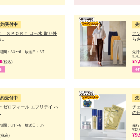
予約受付中
先
Ｅ ＳＰＯＲＴ はっ水 取り外
ア
..
らさ
間：8/4〜6 放送日：8/7
先行
¥14,
0
¥7,
(税込)
F
4
予約受付中
先
 ゼロフィール エブリデイ ハ
チ
.
の日 
間：8/1〜6 放送日：8/7
先行
¥32,
¥9,
(税込)