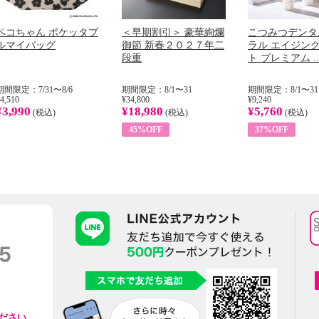
ペコちゃん ポケッタブ
＜早期割引＞ 豪華絢爛
こつみつデンタ
ルマイバッグ
御節 新春２０２７年二
ラル エイジン
段重
ト プレミアム ..
期間限定：7/31〜8/6
期間限定：8/1〜31
期間限定：8/1〜31
4,510
¥34,800
¥9,240
¥3,990
¥18,980
¥5,760
(税込)
(税込)
(税込)
45%OFF
37%OFF
ださい。