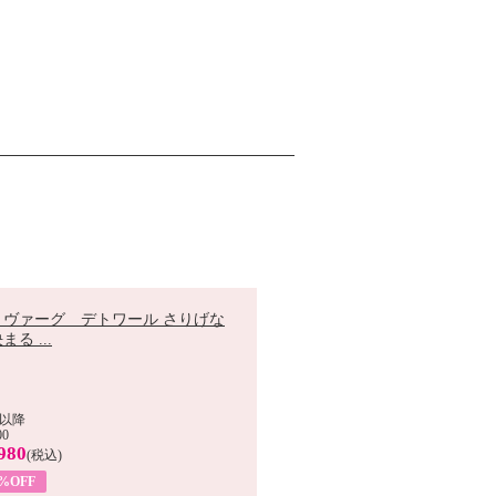
 ヴァーグ デトワール さりげな
まる ...
以降
00
980
(税込)
9%OFF