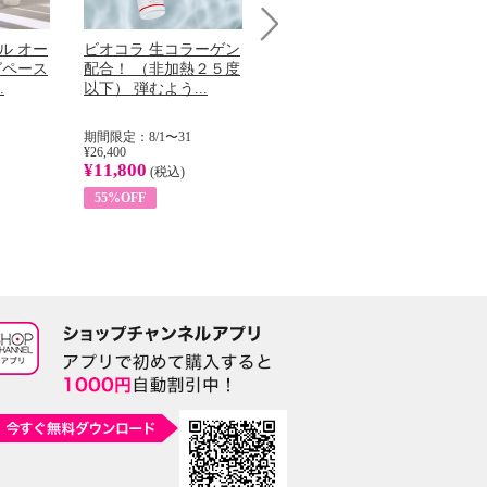
ル オー
ビオコラ 生コラーゲン
オリタリア社 エキスト
パ
Next
グペース
配合！ （非加熱２５度
ラバージン オリーブオ
髪
.
以下） 弾むよう...
イル （ノンフィ...
で
期間限定：8/1〜31
期間限定：8/1〜31
期間
¥26,400
¥22,400
¥14
¥11,800
¥8,200
¥5
(税込)
(税込)
55%OFF
63%OFF