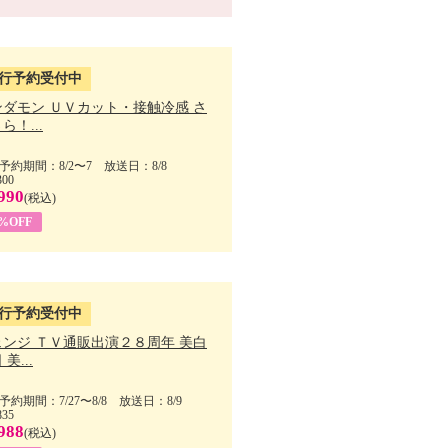
行予約受付中
ンダモン ＵＶカット・接触冷感 さ
ら！...
予約期間：8/2〜7 放送日：8/8
300
990
(税込)
4%OFF
行予約受付中
ェンジ ＴＶ通販出演２８周年 美白
美...
予約期間：7/27〜8/8 放送日：8/9
835
988
(税込)