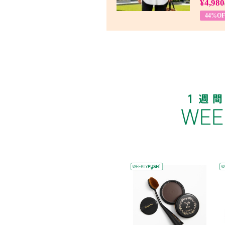
¥4,980
44%OF