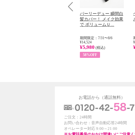
コラーゲン
オリタリア社 エキスト
パーリーデュー 瞬間白
Prev
加熱２５度
ラバージン オリーブオ
髪カバー！ メイク効果
...
イル （ノンフィ...
で ボリュームＵ...
31
期間限定：8/1〜31
期間限定：7/31〜8/6
¥22,400
¥14,524
¥
¥8,200
¥5,980
)
(税込)
(税込)
63%OFF
58%OFF
お電話から（通話無料）
ご注文：24時間
お問い合わせ：音声自動応答24時間
オペレーター対応 9:00～21:00
※お電話番号のおかけ間違いにご注意く