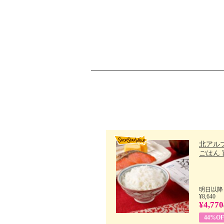
北アル
ごはん 富
明日以降
¥8,640
¥4,770
44%OF