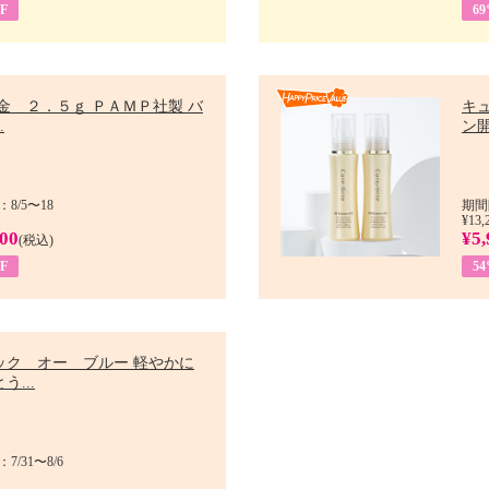
F
6
金 ２．５ｇ ＰＡＭＰ社製 バ
キ
.
ン開
8/5〜18
期間
¥13,
900
¥5,
(税込)
F
5
ック オー ブルー 軽やかに
う...
/31〜8/6