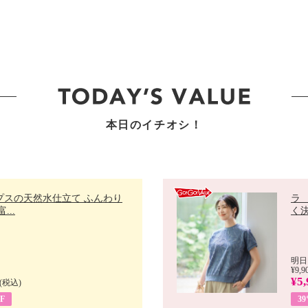
本日のイチオシ！
プスの天然水仕立て ふんわり
ラ
...
く決
明日
¥9,9
¥5,
(税込)
F
3