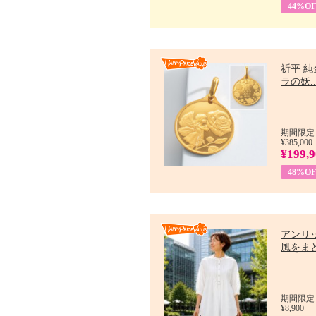
44%OF
祈平 純
ラの妖..
期間限定：
¥385,000
¥199,
48%OF
アンリ
風をまと
期間限定：7
¥8,900