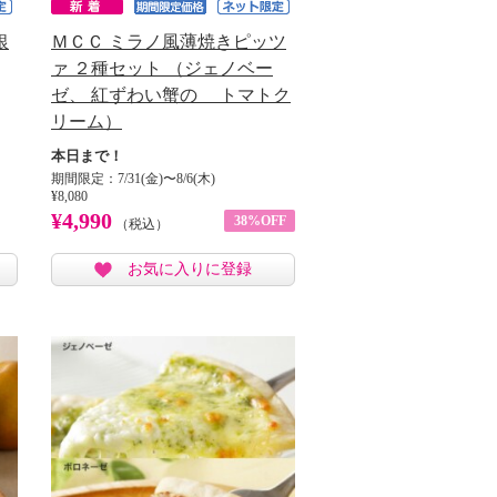
銀
ＭＣＣ ミラノ風薄焼きピッツ
ァ ２種セット （ジェノベー
ゼ、 紅ずわい蟹の トマトク
リーム）
本日まで！
期間限定：7/31(金)〜8/6(木)
¥8,080
¥4,990
38%OFF
（税込）
お気に入りに登録