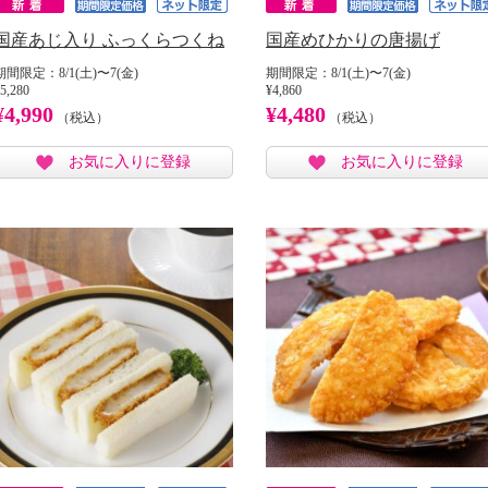
国産あじ入り ふっくらつくね
国産めひかりの唐揚げ
期間限定：8/1(土)〜7(金)
期間限定：8/1(土)〜7(金)
5,280
¥4,860
¥4,990
¥4,480
（税込）
（税込）
お気に入りに登録
お気に入りに登録