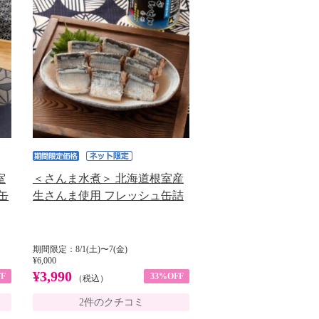
室
＜さんま水煮＞ 北海道根室産
缶
生さんま使用 フレッシュ缶詰
期間限定：8/1(土)〜7(金)
¥6,000
¥3,990
F
33%OFF
（税込）
2件のクチコミ