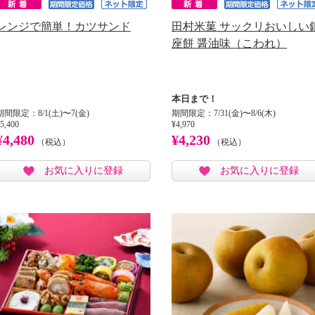
レンジで簡単！カツサンド
田村米菓 サックリおいしい
座餅 醤油味（こわれ）
本日まで！
期間限定：8/1(土)〜7(金)
期間限定：7/31(金)〜8/6(木)
5,400
¥4,970
¥4,480
¥4,230
（税込）
（税込）
お気に入りに登録
お気に入りに登録