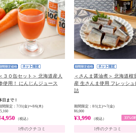
＜３０缶セット＞ 北海道産人
＜さんま醤油煮＞ 北海道根
参使用！ にんじんジュース
産 生さんま使用 フレッシュ
詰
本日まで！
期間限定：7/31(金)〜8/6(木)
期間限定：8/1(土)〜7(金)
5,160
¥6,000
¥4,950
¥3,990
33%OF
（税込）
（税込）
1件のクチコミ
1件のクチコミ