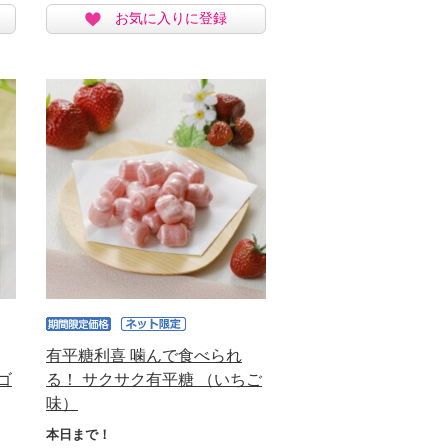
お気に入りに登録
有平糖利喜 噛んで食べられ
ゴ
る！ サクサク有平糖 （いちご
味）
本日まで！