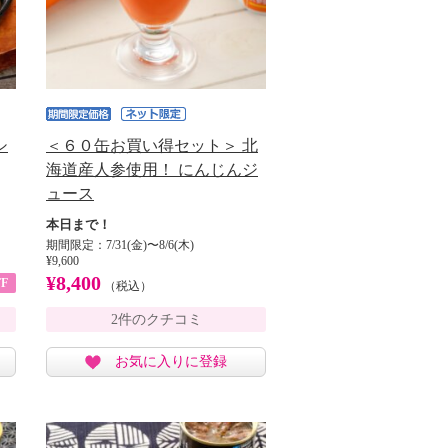
シ
＜６０缶お買い得セット＞ 北
海道産人参使用！ にんじんジ
ュース
本日まで！
期間限定：7/31(金)〜8/6(木)
¥9,600
¥8,400
F
（税込）
2件のクチコミ
お気に入りに登録