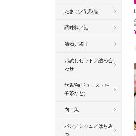
たまご／乳製品
¥
調味料／油
漬物／梅干
お試しセット／詰め合
わせ
飲み物(ジュース・柚
子茶など)
肉／魚
パン／ジャム／はちみ
つ