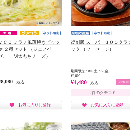
ＭＣＣ ミラノ風薄焼きピッツ
復刻版 スーパーＢＯＯクラ
ァ ２種セット （ジェノベー
ック （ソーセージ）
ゼ、 明太もちチーズ）
期間限定：8/1(土)〜7(金)
¥6,000
¥8,080
¥4,480
（税込）
25%OF
（税込）
2件のクチコミ
お気に入りに登録
お気に入りに登録