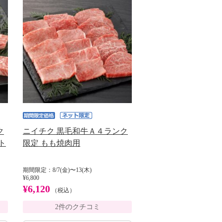
ク
ニイチク 黒毛和牛Ａ４ランク
ト
限定 もも焼肉用
期間限定：8/7(金)〜13(木)
¥6,800
¥6,120
（税込）
2件のクチコミ