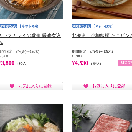
カラスカレイの縁側 醤油煮込
北海道 小樽飯櫃 たこザン
み
期間限定：8/7(金)〜13(木)
期間限定：8/7(金)〜13(木)
4,200
¥6,980
¥3,800
¥4,530
35%OF
（税込）
（税込）
お気に入りに登録
お気に入りに登録