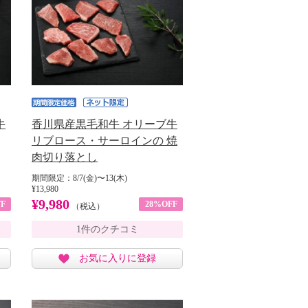
牛
香川県産黒毛和牛 オリーブ牛
リブロース・サーロインの 焼
肉切り落とし
期間限定：8/7(金)〜13(木)
¥13,980
¥9,980
F
28%OFF
（税込）
1件のクチコミ
お気に入りに登録