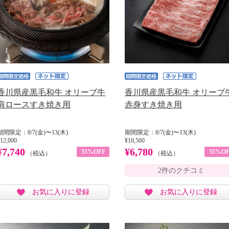
香川県産黒毛和牛 オリーブ牛
香川県産黒毛和牛 オリーブ
肩ロースすき焼き用
赤身すき焼き用
期間限定：8/7(金)〜13(木)
期間限定：8/7(金)〜13(木)
12,000
¥10,500
¥7,740
¥6,780
35%OFF
35%OF
（税込）
（税込）
2件のクチコミ
お気に入りに登録
お気に入りに登録