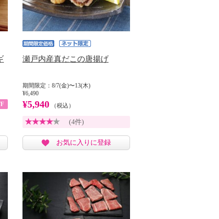
ギ
瀬戸内産真だこの唐揚げ
期間限定：8/7(金)〜13(木)
¥6,490
¥5,940
F
（税込）
(4件)
お気に入りに登録