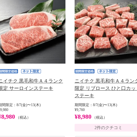
ニイチク 黒毛和牛Ａ４ランク
ニイチク 黒毛和牛Ａ４ラン
限定 サーロインステーキ
限定 リブロース ひと口カッ
ステーキ
期間限定：8/7(金)〜13(木)
期間限定：8/7(金)〜13(木)
9,980
¥9,760
¥8,980
¥8,980
（税込）
（税込）
2件のクチコミ