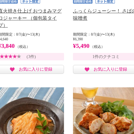
直火焼き仕上げ おつまみマグ
ふっくらジューシー！ さば
ロジャーキー （個包装タイ
味噌煮
プ）
期間限定：8/7(金)〜13(木)
期間限定：8/7(金)〜13(木)
4,640
¥6,390
¥3,840
¥5,490
（税込）
（税込）
(3件)
1件のクチコミ
お気に入りに登録
お気に入りに登録