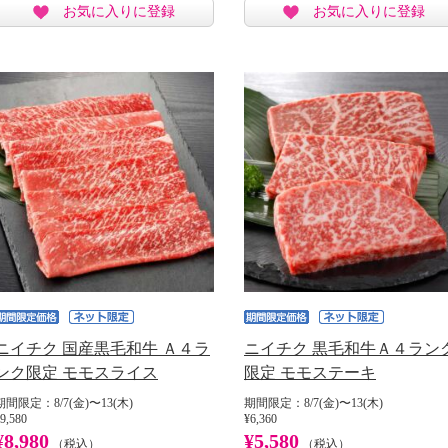
お気に入りに登録
お気に入りに登録
ニイチク 国産黒毛和牛 Ａ４ラ
ニイチク 黒毛和牛Ａ４ラン
ンク限定 モモスライス
限定 モモステーキ
期間限定：8/7(金)〜13(木)
期間限定：8/7(金)〜13(木)
9,580
¥6,360
¥8,980
¥5,580
（税込）
（税込）