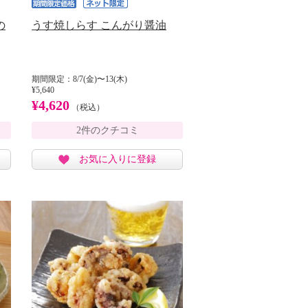
の
うす焼しらす こんがり醤油
期間限定：8/7(金)〜13(木)
¥5,640
¥4,620
（税込）
2件のクチコミ
お気に入りに登録