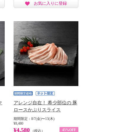
お気に入りに登録
ク
アレンジ自在！ 希少部位の 豚
ロースかぶりスライス
期間限定：8/7(金)〜13(木)
¥8,480
¥4,580
45%OFF
（税込）