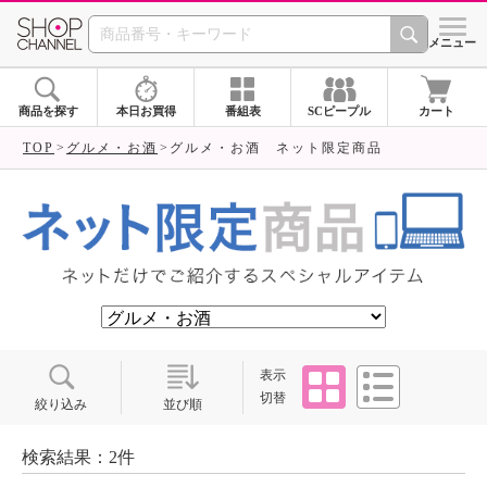
SHOP CHANNEL ショ
メニュー
商品を探す
本日お買得
番組表
SCピープル
カート
TOP
グルメ・お酒
グルメ・お酒 ネット限定商品
タイル
リスト
表示
切替
絞り込み
並び順
検索結果：2件