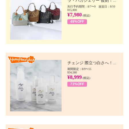
ラ・バガジェリー 復刻！...
先行予約期間：8/7〜9 放送日：8/10
¥15,800
¥7,980
(税込)
49%OFF
Happy Price value
チェンジ 際立つ白さへ！...
期間限定：8/9〜15
¥34,580
¥8,999
(税込)
73%OFF