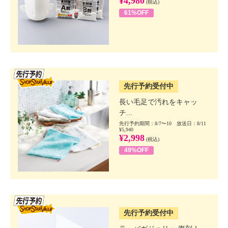
¥4,980
(税込)
61%OFF
SSV先行
先行予約受付中
長い毛足で汚れをキャッ
チ...
先行予約期間：8/7〜10 放送日：8/11
¥5,940
¥2,998
(税込)
49%OFF
SSV先行
先行予約受付中