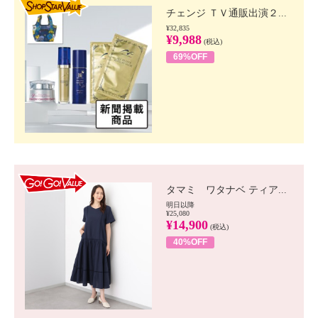
チェンジ ＴＶ通販出演２...
¥32,835
¥9,988
(税込)
69%OFF
GO!GO! VALUE
タマミ ワタナベ ティア...
明日以降
¥25,080
¥14,900
(税込)
40%OFF