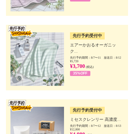
SSV先行
先行予約受付中
エアーかおるオーガニッ
ク...
先行予約期間：8/7〜11 放送日：8/12
¥5,720
¥3,700
(税込)
35%OFF
SSV先行
先行予約受付中
ミセスクレンリー 高濃度...
先行予約期間：8/7〜12 放送日：8/13
¥12,800