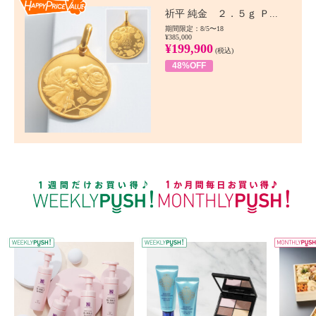
Happy Price value
祈平 純金 ２．５ｇ Ｐ...
期間限定：8/5〜18
¥385,000
¥199,900
(税込)
48%OFF
WEEKLY PUSH
W