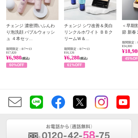
チェンジ 濃密潤いふんわ
チェンジ シワ改善＆美白
＜早期
り泡洗顔 バブルウォッシ
リンクルホワイト ＢＢク
節 新
ュ ４本セッ...
リームＷ＆...
期間限定：8
¥34,800
期間限定：8/7〜13
期間限定：8/7〜13
¥18,98
¥17,820
¥16,126
¥6,980
¥6,280
45%OF
(税込)
(税込)
60%OFF
61%OFF