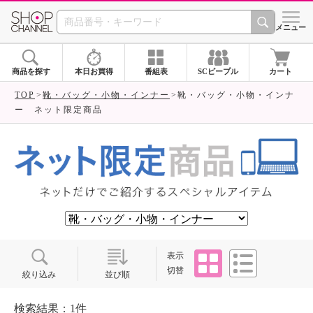
SHOP CHANNEL ショ
メニュー
商品を探す
本日お買得
番組表
SCピープル
カート
TOP
靴・バッグ・小物・インナー
靴・バッグ・小物・インナ
ー ネット限定商品
タイル
リスト
表示
切替
絞り込み
並び順
検索結果：1件