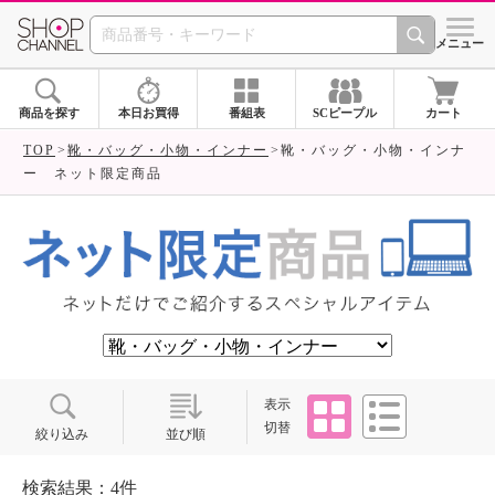
SHOP CHANNEL ショ
メニュー
商品を探す
本日お買得
番組表
SCピープル
カート
TOP
靴・バッグ・小物・インナー
靴・バッグ・小物・インナ
ー ネット限定商品
タイル
リスト
表示
切替
絞り込み
並び順
検索結果：4件