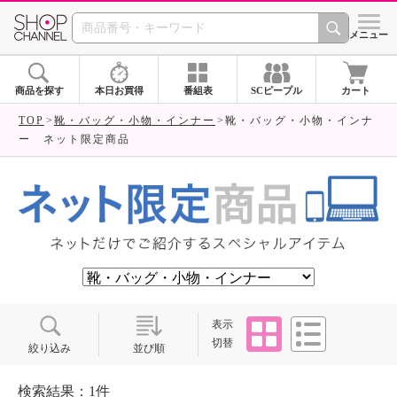
SHOP CHANNEL ショ
メニュー
商品を探す
本日お買得
番組表
SCピープル
カート
TOP
靴・バッグ・小物・インナー
靴・バッグ・小物・インナ
ー ネット限定商品
タイル
リスト
表示
切替
絞り込み
並び順
検索結果：1件