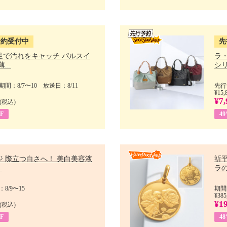
予約受付中
先
足で汚れをキャッチ パルスイ
ラ
...
シリ
間：8/7〜10 放送日：8/11
先行
¥15,
¥7,
(税込)
F
4
ジ 際立つ白さへ！ 美白美容液
祈平
.
ラの
8/9〜15
期間
¥385
¥1
(税込)
F
4