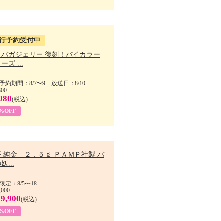
行予約受付中
・バガジェリー 復刻！バイカラー
ーズ ...
予約期間：8/7〜9 放送日：8/10
800
980
(税込)
9%OFF
 純金 ２．５ｇ ＰＡＭＰ社製 バ
妖...
限定：8/5〜18
,000
99,900
(税込)
8%OFF