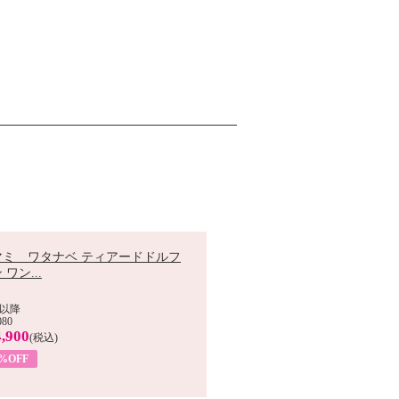
マミ ワタナベ ティアードドルフ
 ワン...
以降
080
,900
(税込)
0%OFF