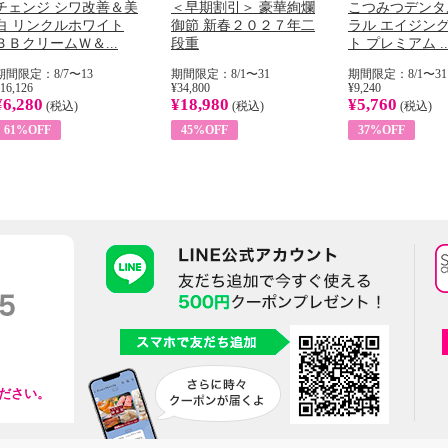
チェンジ シワ改善＆美
＜早期割引＞ 豪華絢爛
こつみつデンタ
白 リンクルホワイト
御節 新春２０２７年二
ラル エイジン
ＢＢクリームＷ＆...
段重
ト プレミアム ..
期間限定：8/7〜13
期間限定：8/1〜31
期間限定：8/1〜31
16,126
¥34,800
¥9,240
¥6,280
¥18,980
¥5,760
(税込)
(税込)
(税込)
61%OFF
45%OFF
37%OFF
ださい。