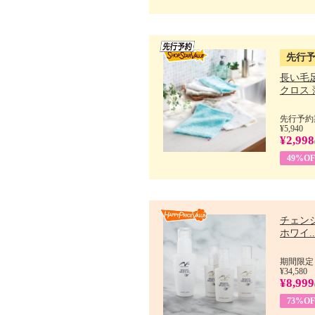
先行
長い毛
クロス 薄
先行予約期
¥5,940
¥2,998
49%OF
チェン
ホワイ..
期間限定：
¥34,580
¥8,999
73%OF