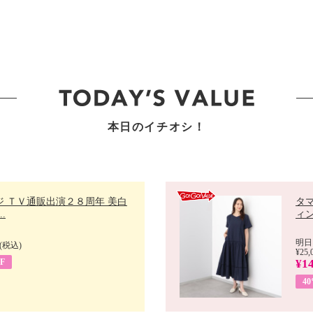
本日のイチオシ！
ジ ＴＶ通販出演２８周年 美白
タ
.
ィン
明日
(税込)
¥25,
F
¥14
4