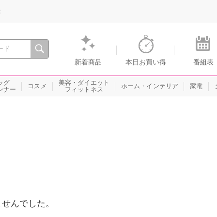
録
、瞬間を。通販・テレビショッピングのショップチャンネル
新着商品
本日お買い得
番組表
ッグ
美容・ダイエット
コスメ
ホーム・インテリア
家電
ンナー
フィットネス
ませんでした。