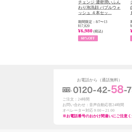
Prev
コラーゲン
オリタリア社 エキスト
チェンジ 濃密潤いふん
加熱２５度
ラバージン オリーブオ
わり泡洗顔 バブルウォ
...
イル （ノンフィ...
ッシュ ４本セッ...
31
期間限定：8/1〜31
期間限定：8/7〜13
¥22,400
¥17,820
¥
¥8,200
¥6,980
)
(税込)
(税込)
63%OFF
60%OFF
お電話から（通話無料）
ご注文：24時間
お問い合わせ：音声自動応答24時間
オペレーター対応 9:00～21:00
※お電話番号のおかけ間違いにご注意く