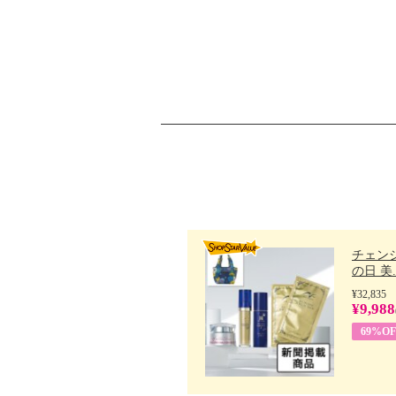
チェン
の日 美..
¥32,835
¥9,988
69%OF