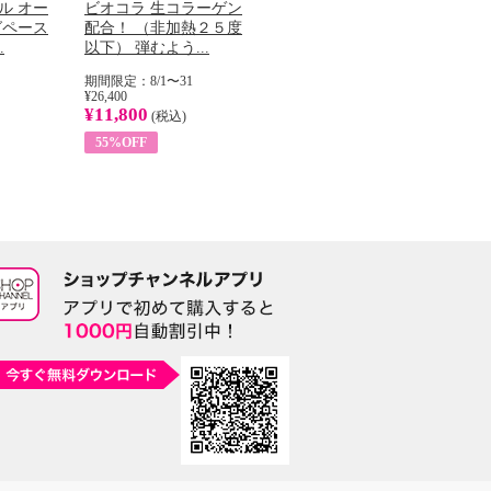
Next
ル オー
ビオコラ 生コラーゲン
オリタリア社 エキスト
チ
グペース
配合！ （非加熱２５度
ラバージン オリーブオ
わ
.
以下） 弾むよう...
イル （ノンフィ...
ッ
期間限定：8/1〜31
期間限定：8/1〜31
期
¥26,400
¥22,400
¥17
¥11,800
¥8,200
¥6
(税込)
(税込)
55%OFF
63%OFF