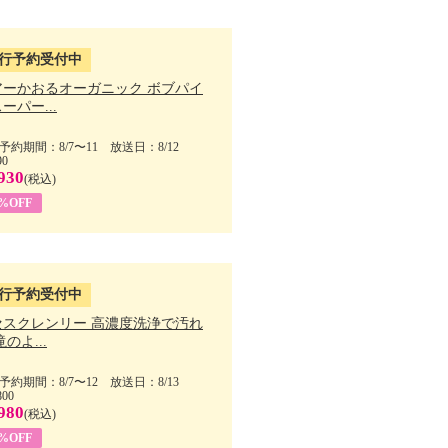
行予約受付中
アーかおるオーガニック ボブパイ
ーパー...
予約期間：8/7〜11 放送日：8/12
90
930
(税込)
5%OFF
行予約受付中
セスクレンリー 高濃度洗浄で汚れ
滝のよ...
予約期間：8/7〜12 放送日：8/13
800
980
(税込)
1%OFF