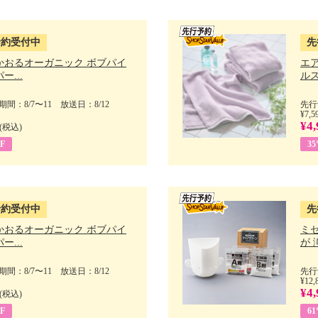
予約受付中
先
かおるオーガニック ボブパイ
エ
ー...
ルス
間：8/7〜11 放送日：8/12
先行
¥7,5
¥4,
(税込)
F
3
予約受付中
先
かおるオーガニック ボブパイ
ミ
ー...
が 
間：8/7〜11 放送日：8/12
先行
¥12,
¥4,
(税込)
F
6