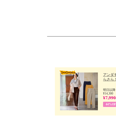
アンダ
らさら！.
明日以降
¥14,300
¥7,990
44%OF