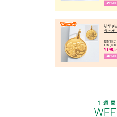
49%OF
祈平 純
ラの妖..
期間限定：
¥385,000
¥199,
48%OF