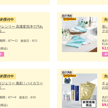
予約受付中
先
クレンリー 高濃度洗浄で汚れ
長
...
クロ
間：8/7〜12 放送日：8/13
先行
¥5,9
¥2,
(税込)
F
4
予約受付中
先
ガジェリー 復刻！バイカラー
チ
...
の日 
間：8/7〜9 放送日：8/10
先行
¥32,
¥9,
(税込)