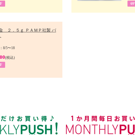
F
6
金 ２．５ｇ ＰＡＭＰ社製 バ
.
8/5〜18
900
(税込)
F