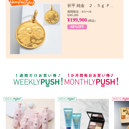
Happy Price value
祈平 純金 ２．５ｇ Ｐ...
期間限定：8/5〜18
¥385,000
¥199,900
(税込)
48%OFF
WEEKLY PUSH
W