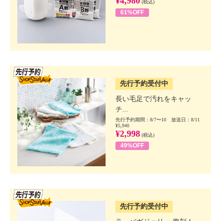
¥4,980
(税込)
61%OFF
SSV先行
先行予約受付中
長い毛足で汚れをキャッ
チ...
先行予約期間：8/7〜10 放送日：8/11
¥5,940
¥2,998
(税込)
49%OFF
SSV先行
先行予約受付中