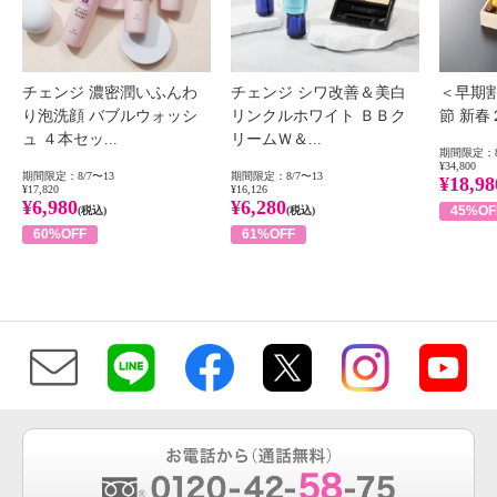
チェンジ 濃密潤いふんわ
チェンジ シワ改善＆美白
＜早期
り泡洗顔 バブルウォッシ
リンクルホワイト ＢＢク
節 新
ュ ４本セッ...
リームＷ＆...
期間限定：8
¥34,800
期間限定：8/7〜13
期間限定：8/7〜13
¥18,98
¥17,820
¥16,126
¥6,980
¥6,280
45%OF
(税込)
(税込)
60%OFF
61%OFF