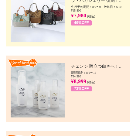
ラ・バガジェリー 復刻！...
先行予約期間：8/7〜9 放送日：8/10
¥15,800
¥7,980
(税込)
49%OFF
Happy Price value
チェンジ 際立つ白さへ！...
期間限定：8/9〜15
¥34,580
¥8,999
(税込)
73%OFF