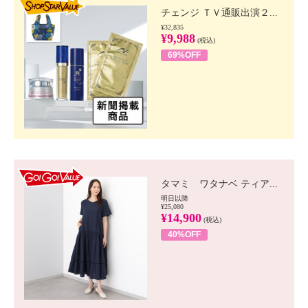
チェンジ ＴＶ通販出演２...
¥32,835
¥9,988
(税込)
69%OFF
GO!GO! VALUE
タマミ ワタナベ ティア...
明日以降
¥25,080
¥14,900
(税込)
40%OFF