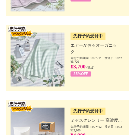
SSV先行
先行予約受付中
エアーかおるオーガニッ
ク...
先行予約期間：8/7〜11 放送日：8/12
¥5,720
¥3,700
(税込)
35%OFF
SSV先行
先行予約受付中
ミセスクレンリー 高濃度...
先行予約期間：8/7〜12 放送日：8/13
¥12,800