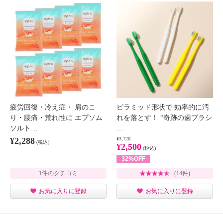
疲労回復・冷え症・ 肩のこ
ピラミッド形状で 効率的に汚
り・腰痛・荒れ性に エプソム
れを落とす！ “奇跡の歯ブラシ
ソルト…
…
¥2,288
¥3,720
(税込)
¥2,500
(税込)
32%OFF
1件のクチコミ
(14件)
お気に入りに登録
お気に入りに登録