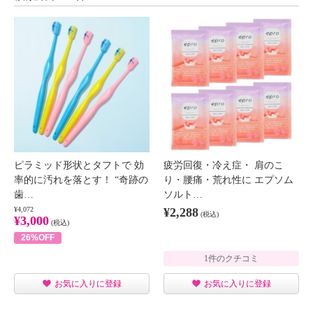
ピラミッド形状とタフトで 効
疲労回復・冷え症・ 肩のこ
率的に汚れを落とす！ “奇跡の
り・腰痛・荒れ性に エプソム
歯…
ソルト…
¥4,072
¥2,288
(税込)
¥3,000
(税込)
26%OFF
1件のクチコミ
お気に入りに登録
お気に入りに登録