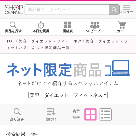
SHOP CHANNEL ショ
メニュー
商品を探す
本日お買得
番組表
SCピープル
カート
TOP
美容・ダイエット・フィットネス
美容・ダイエット・フ
ィットネス ネット限定商品一覧
タイル
リスト
表示
切替
絞り込み
並び順
検索結果：4件