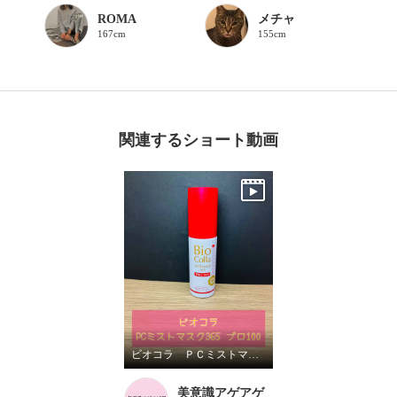
ROMA
メチャ
167cm
155cm
関連するショート動画
ビオコラ ＰＣミストマスク３６５プロ１００＆ミルキーセラムクレンジング
美意識アゲアゲ