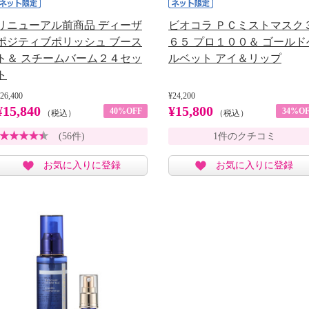
リニューアル前商品 ディーザ
ビオコラ ＰＣミストマスク
ポジティブポリッシュ ブース
６５ プロ１００＆ ゴールド
ト＆ スチームバーム２４セッ
ルベット アイ＆リップ
ト
26,400
¥24,200
¥15,840
¥15,800
40%OFF
34%OF
（税込）
（税込）
(56件)
1件のクチコミ
お気に入りに登録
お気に入りに登録