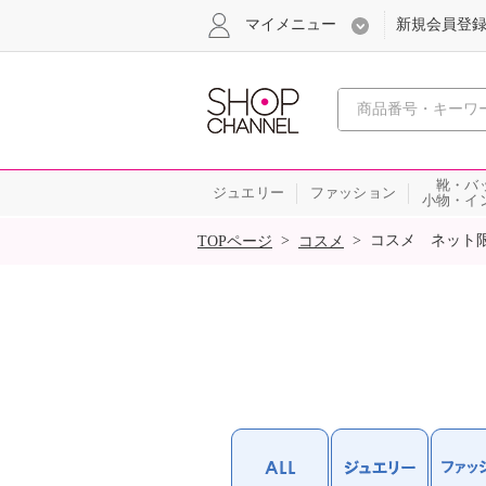
マイメニュー
新規会員登
心おどる
靴・バ
ジュエリー
ファッション
小物・イ
SALE
>
>
コスメ ネット
TOPページ
コスメ