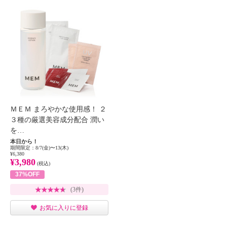
ＭＥＭ まろやかな使用感！ ２
３種の厳選美容成分配合 潤い
を…
本日から！
期間限定：8/7(金)〜13(木)
¥6,380
¥3,980
(税込)
37%OFF
(3件)
お気に入りに登録