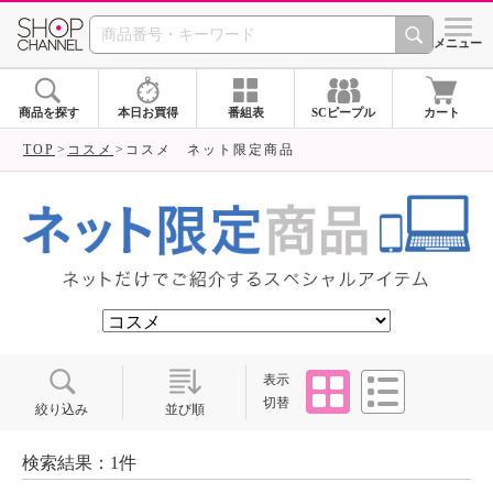
SHOP CHANNEL ショ
メニュー
商品を探す
本日お買得
番組表
SCピープル
カート
TOP
コスメ
コスメ ネット限定商品
タイル
リスト
表示
切替
絞り込み
並び順
検索結果：1件