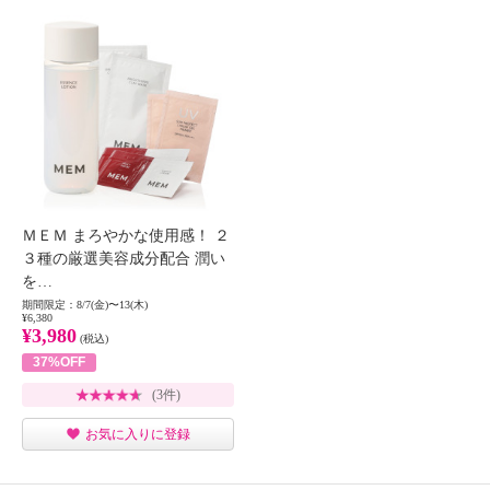
ＭＥＭ まろやかな使用感！ ２
３種の厳選美容成分配合 潤い
を…
期間限定：8/7(金)〜13(木)
¥6,380
¥3,980
(税込)
37%OFF
(3件)
お気に入りに登録