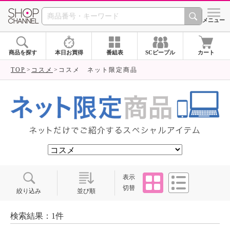
SHOP CHANNEL ショ
メニュー
商品を探す
本日お買得
番組表
SCピープル
カート
TOP
コスメ
コスメ ネット限定商品
タイル
リスト
表示
切替
絞り込み
並び順
検索結果：1件