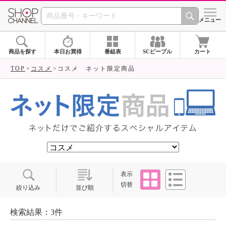
SHOP CHANNEL ショ
メニュー
商品を探す
本日お買得
番組表
SCピープル
カート
TOP
コスメ
コスメ ネット限定商品
タイル
リスト
表示
切替
絞り込み
並び順
検索結果：3件